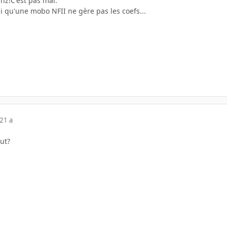
hz!C'est pas mal.
si qu'une mobo NFII ne gère pas les coefs...
21 a
ut?