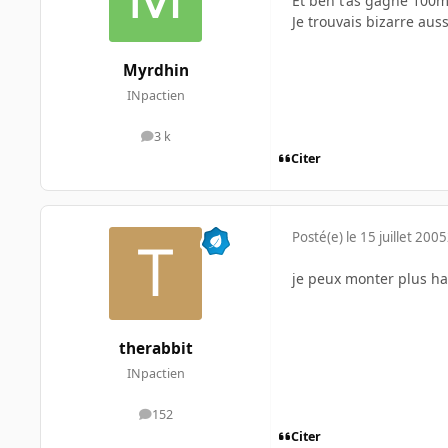
Et ben t'as gagné 100m
Je trouvais bizarre aus
Myrdhin
INpactien
3 k
messages
Citer
Posté(e)
le 15 juillet 2005
je peux monter plus ha
therabbit
INpactien
152
messages
Citer