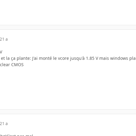
21 a
 V
2 et la ça plante: J'ai monté le vcore jusqu'à 1.85 V mais windows pl
n clear CMOS
21 a