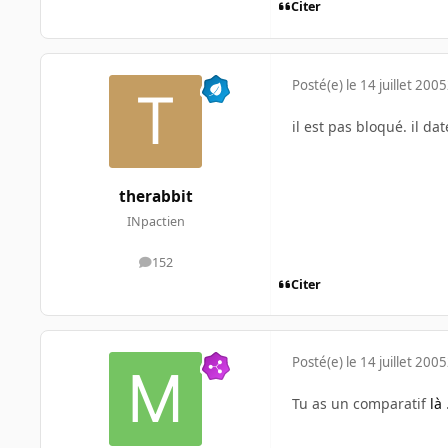
Citer
Posté(e)
le 14 juillet 2005
il est pas bloqué. il d
therabbit
INpactien
152
messages
Citer
Posté(e)
le 14 juillet 2005
Tu as un comparatif
là