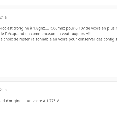
21 a
roc est d'origine à 1.8ghz....+500mhz pour 0.10v de vcore en plus,ne
 de l'o/c,quand on commence,on en veut toujours +!!!
it le choix de rester raisonnable en vcore,pour conserver des config 
21 a
rad d'origine et un vcore à 1.775 V