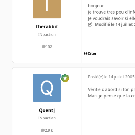
bonjour
Je trouve tres peu d'in
Je voudrais savoir si e
Modifié
le 14 juillet
therabbit
INpactien
152
messages
Citer
Posté(e)
le 14 juillet 2005
Vérifie d'abord si ton p
Mais je pense que la c
Quentj
INpactien
2,9 k
messages