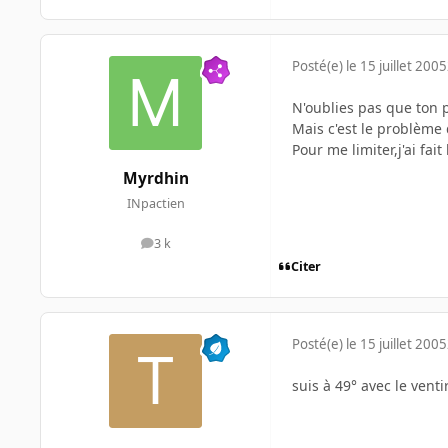
Posté(e)
le 15 juillet 2005
N'oublies pas que ton p
Mais c'est le problème
Pour me limiter,j'ai fa
Myrdhin
INpactien
3 k
messages
Citer
Posté(e)
le 15 juillet 2005
suis à 49° avec le venti