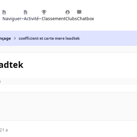
Naviguer
Activité
Classement
Clubs
Chatbox
nçage
coefficient et carte mere leadtek
eadtek
e
21 a