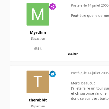
Posté(e)
le 14 juillet 2005
Peut-être que le dernier
Myrdhin
INpactien
3 k
messages
Citer
Posté(e)
le 14 juillet 2005
Merci beaucup
J'ai été faire un tour su
et oh surprise j'ai une
donc ce soir c'est bart
therabbit
INpactien