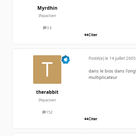
Myrdhin
INpactien
3 k
messages
Citer
Posté(e)
le 14 juillet 2005
dans le bios dans l'ong
multiplicateur
therabbit
INpactien
152
messages
Citer