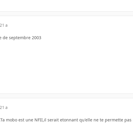
21 a
ate de septembre 2003
21 a
.Ta mobo est une NFII,il serait etonnant qu'elle ne te permette pas 