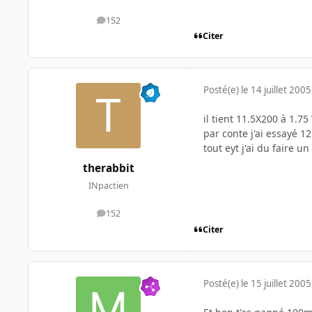
152
messages
Citer
Posté(e)
le 14 juillet 2005
il tient 11.5X200 à 1.75
par conte j'ai essayé 1
tout eyt j'ai du faire u
therabbit
INpactien
152
messages
Citer
Posté(e)
le 15 juillet 2005