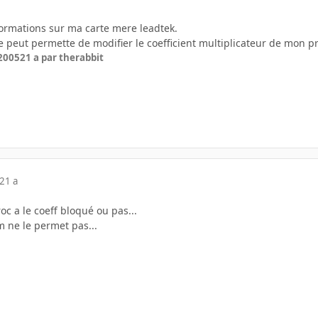
formations sur ma carte mere leadtek.
lle peut permette de modifier le coefficient multiplicateur de mon pr
 2005
21 a
par therabbit
21 a
roc a le coeff bloqué ou pas...
m ne le permet pas...