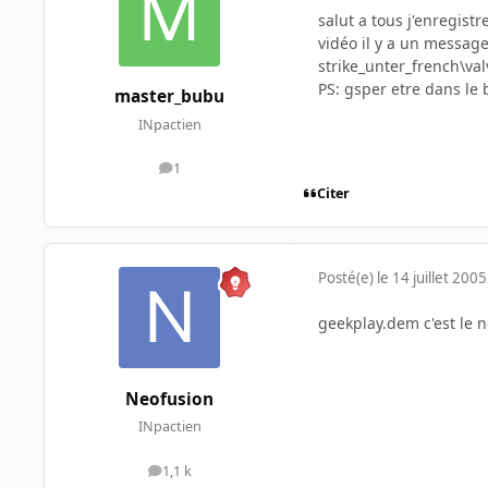
salut a tous j'enregist
vidéo il y a un messa
strike_unter_french\val
PS: gsper etre dans le 
master_bubu
INpactien
1
messages
Citer
Posté(e)
le 14 juillet 2005
geekplay.dem c'est le 
Neofusion
INpactien
1,1 k
messages