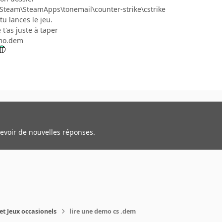
\Steam\SteamApps\tonemail\counter-strike\cstrike
tu lances le jeu.
t'as juste à taper
mo.dem
cevoir de nouvelles réponses.
et Jeux occasionels
lire une demo cs .dem