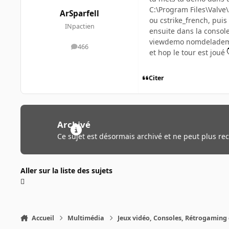
C:\Program Files\Valve
ArSparfell
ou cstrike_french, puis 
INpactien
ensuite dans la console 
viewdemo nomdelade
466
messages
et hop le tour est joué
Citer
Archivé
Ce sujet est désormais archivé et ne peut plus re
Aller sur la liste des sujets
Accueil
Multimédia
Jeux vidéo, Consoles, Rétrogaming 