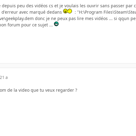
re depuis peu des vidéos cs et je voulais les ouvrir sans passer par
ge d'erreur avec marqué dedans
: "H:\Program Files\Steam\S
ve\geekplay.dem donc je ne peux pas lire mes vidéos ... si qqun peu
bon forum pour ce sujet ...
21 a
nom de la video que tu veux regarder ?