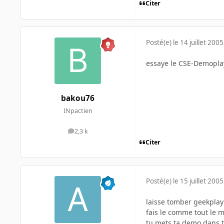
Citer
Posté(e)
le 14 juillet 2005
essaye le CSE-Demopla
bakou76
INpactien
2,3 k
messages
Citer
Posté(e)
le 15 juillet 2005
laisse tomber geekplay 
fais le comme tout le m
tu mets ta demo dans t