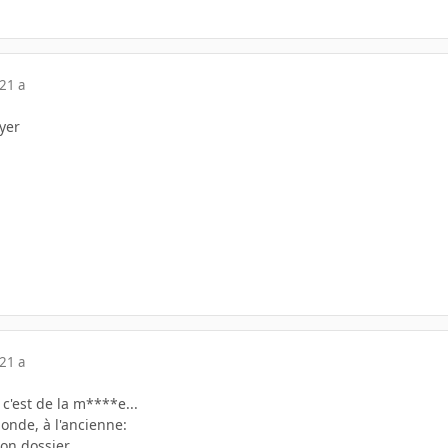
21 a
yer
21 a
c'est de la m****e...
onde, à l'ancienne:
on dossier