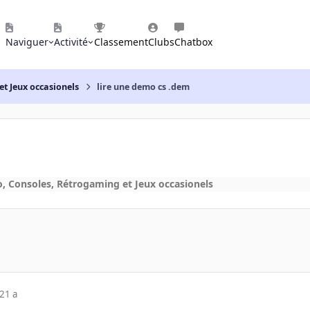
Naviguer
Activité
Classement
Clubs
Chatbox
et Jeux occasionels
lire une demo cs .dem
o, Consoles, Rétrogaming et Jeux occasionels
21 a