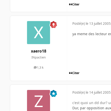
Citer
Posté(e)
le 13 juillet 2005
ya meme des lecteur en
xaero18
INpactien
1,3 k
messages
Citer
Posté(e)
le 14 juillet 2005
c'est quoi un dd dur? u
Dur, par opposition a