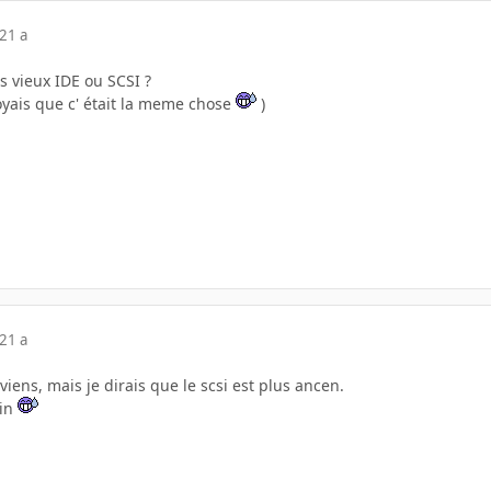
21 a
us vieux IDE ou SCSI ?
royais que c' était la meme chose
)
21 a
viens, mais je dirais que le scsi est plus ancen.
ein