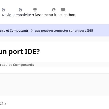
Naviguer
Activité
Classement
Clubs
Chatbox
reau et Composants
que peut-on connecter sur un port IDE?
un port IDE?
ureau et Composants
21 a