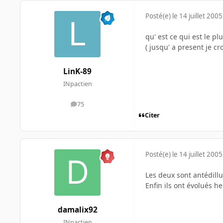
Posté(e)
le 14 juillet 2005
qu' est ce qui est le pl
( jusqu' a present je c
LinK-89
INpactien
75
messages
Citer
Posté(e)
le 14 juillet 2005
Les deux sont antédillu
Enfin ils ont évolués h
damalix92
INpactien