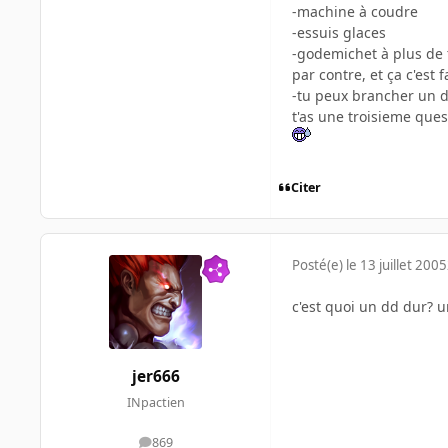
-machine à coudre
-essuis glaces
-godemichet à plus de t
par contre, et ça c'est
-tu peux brancher un di
t'as une troisieme ques
Citer
Posté(e)
le 13 juillet 2005
c'est quoi un dd dur? u
jer666
INpactien
869
messages