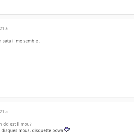
21 a
 sata il me semble .
21 a
n dd est il mou?
ux disques mous, disquette powa