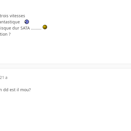
rois vitesses
 fantastique
sque dur SATA .........
tion ?
21 a
n dd est il mou?