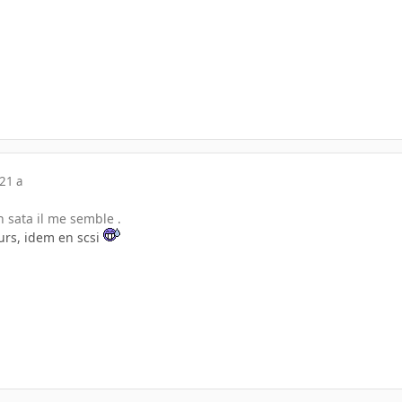
21 a
 sata il me semble .
urs, idem en scsi