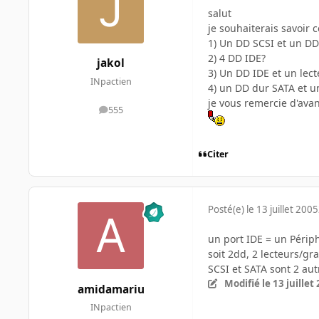
salut
je souhaiterais savoir 
1) Un DD SCSI et un DD
2) 4 DD IDE?
jakol
3) Un DD IDE et un lec
INpactien
4) un DD dur SATA et u
je vous remercie d'ava
555
messages
Citer
Posté(e)
le 13 juillet 2005
un port IDE = un Périp
soit 2dd, 2 lecteurs/g
SCSI et SATA sont 2 aut
Modifié
le 13 juillet
amidamariu
INpactien