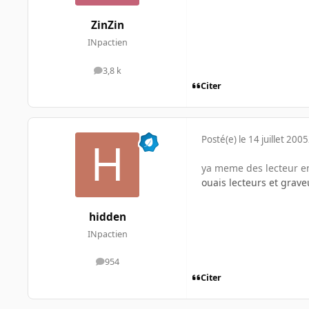
ZinZin
INpactien
3,8 k
messages
Citer
Posté(e)
le 14 juillet 2005
ya meme des lecteur en
ouais lecteurs et grave
hidden
INpactien
954
messages
Citer