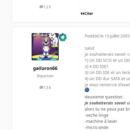
1,2 k
messages
Citer
Posté(e)
le 13 juillet 2005
salut
je souhaiterais savoir 
1) Un DD SCSI et un DD
2) 4 DD IDE?
gailuron66
3) Un DD IDE et un lec
INpactien
4) un DD dur SATA et u
je vous remercie d'ava
7,3 k
messages
deuxieme question:
je souhaiterais savoir 
alors tu ne peux pas b
-seche linge
-machine à laver
-micro onde