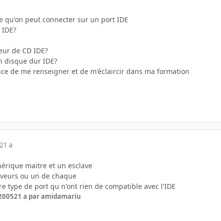
ce qu'on peut connecter sur un port IDE
 IDE?
teur de CD IDE?
n disque dur IDE?
nce de me renseigner et de m'éclaircir dans ma formation
21 a
hérique maitre et un esclave
raveurs ou un de chaque
re type de port qu n'ont rien de compatible avec l'IDE
 2005
21 a
par amidamariu