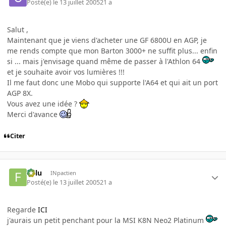
Posté(e)
le 13 juillet 2005
21 a
Salut ,
Maintenant que je viens d'acheter une GF 6800U en AGP, je
me rends compte que mon Barton 3000+ ne suffit plus... enfin
si ... mais j'envisage quand même de passer à l'Athlon 64
et je souhaite avoir vos lumières !!!
Il me faut donc une Mobo qui supporte l'A64 et qui ait un port
AGP 8X.
Vous avez une idée ?
Merci d'avance
Citer
Fulu
INpactien
Posté(e)
le 13 juillet 2005
21 a
Regarde
ICI
j'aurais un petit penchant pour la MSI K8N Neo2 Platinum