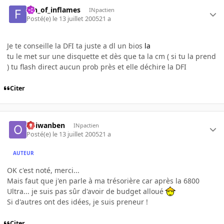
fan_of_inflames
INpactien
Posté(e)
le 13 juillet 2005
21 a
Je te conseille la DFI ta juste a dl un bios
la
tu le met sur une disquette et dès que ta la cm ( si tu la prend
) tu flash direct aucun prob près et elle déchire la DFI
Citer
obiwanben
INpactien
Posté(e)
le 13 juillet 2005
21 a
AUTEUR
OK c'est noté, merci...
Mais faut que j'en parle à ma trésorière car après la 6800
Ultra... je suis pas sûr d'avoir de budget alloué
Si d'autres ont des idées, je suis preneur !
Citer