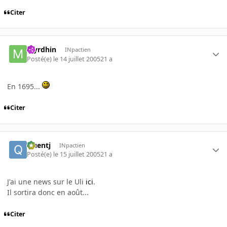
Citer
Myrdhin
INpactien
Posté(e)
le 14 juillet 2005
21 a
En 1695...
Citer
Quentj
INpactien
Posté(e)
le 15 juillet 2005
21 a
J'ai une news sur le Uli
ici
.
Il sortira donc en août...
Citer