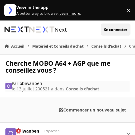
Aller au contenu
View in the app
×
Di
A better way to browse.
Learn more
.
Next
Se connecter
Accueil
Matériel et Conseils d'achat
Conseils d'achat
Ch
Cherche MOBO A64 + AGP que me
conseillez vous ?
Par
obiwanben
le 13 juillet 2005
21 a
dans
Conseils d'achat
Commencer un nouveau sujet
obiwanben
INpactien