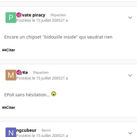
Private piracy
INpactien
Posté(e)
le 15 juillet 2005
21 a
Encore un chipset "bidouille inside" qui vaudrat rien
Citer
MyKe
INpactien
Posté(e)
le 15 juillet 2005
21 a
EPoX sans hésitation...
Citer
ngcubeur
Banni
Posté(e)
le 15 juillet 2005
21 a