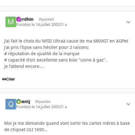
Myrdhin
INpactien
Posté(e)
le 14 juillet 2005
21 a
J'ai fait le choix du NFIII Ultraà cause de ma 6800GT en AGPet
j'ai pris l'Epox sans hésiter pour 2 raisons:
# réputation de qualité de la marque
# capacité d'o/c excellente sans bios "usine à gaz".
Je l'attend encore....
Citer
Quentj
INpactien
Posté(e)
le 14 juillet 2005
21 a
Moi je me demande quand vont sortir les cartes mères à base
de chipset ULI 1695...