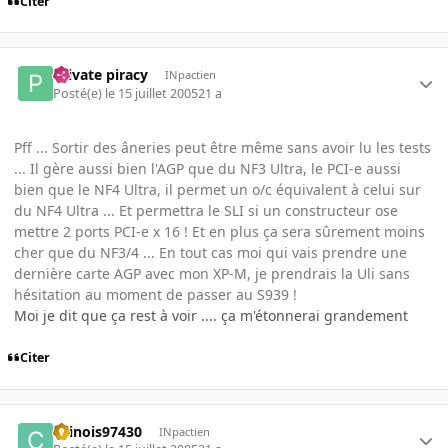
Citer
Private piracy
INpactien
Posté(e)
le 15 juillet 2005
21 a
Pff ... Sortir des âneries peut être même sans avoir lu les tests
... Il gère aussi bien l'AGP que du NF3 Ultra, le PCI-e aussi
bien que le NF4 Ultra, il permet un o/c équivalent à celui sur
du NF4 Ultra ... Et permettra le SLI si un constructeur ose
mettre 2 ports PCI-e x 16 ! Et en plus ça sera sûrement moins
cher que du NF3/4 ... En tout cas moi qui vais prendre une
dernière carte AGP avec mon XP-M, je prendrais la Uli sans
hésitation au moment de passer au S939 !
Moi je dit que ça rest à voir .... ça m'étonnerai grandement
Citer
chinois97430
INpactien