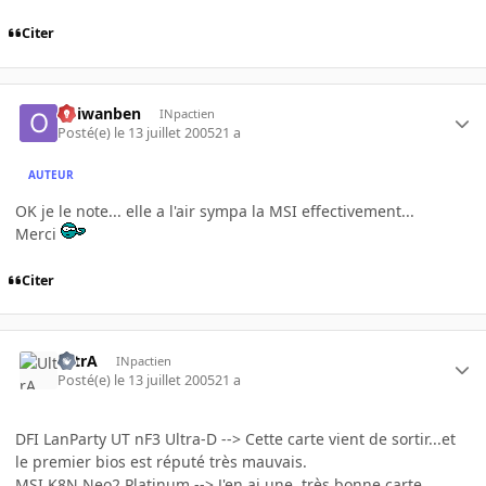
Citer
obiwanben
INpactien
Posté(e)
le 13 juillet 2005
21 a
AUTEUR
OK je le note... elle a l'air sympa la MSI effectivement...
Merci
Citer
UltrA
INpactien
Posté(e)
le 13 juillet 2005
21 a
DFI LanParty UT nF3 Ultra-D --> Cette carte vient de sortir...et
le premier bios est réputé très mauvais.
MSI K8N Neo2 Platinum --> J'en ai une, très bonne carte