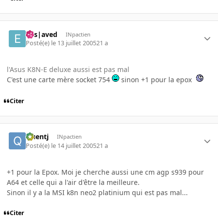
Ens|aved
INpactien
Posté(e)
le 13 juillet 2005
21 a
l'Asus K8N-E deluxe aussi est pas mal
C'est une carte mère socket 754
sinon +1 pour la epox
Citer
Quentj
INpactien
Posté(e)
le 14 juillet 2005
21 a
+1 pour la Epox. Moi je cherche aussi une cm agp s939 pour
A64 et celle qui a l'air d'être la meilleure.
Sinon il y a la MSI k8n neo2 platinium qui est pas mal...
Citer