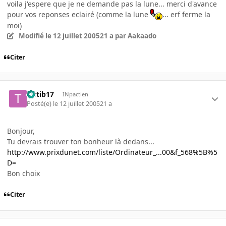
voila j'espere que je ne demande pas la lune... merci d'avance
pour vos reponses eclairé (comme la lune
... erf ferme la
moi)
Modifié
le 12 juillet 2005
21 a
par Aakaado
Citer
tibtib17
INpactien
Posté(e)
le 12 juillet 2005
21 a
Bonjour,
Tu devrais trouver ton bonheur là dedans...
http://www.prixdunet.com/liste/Ordinateur_...00&f_568%5B%5
D=
Bon choix
Citer