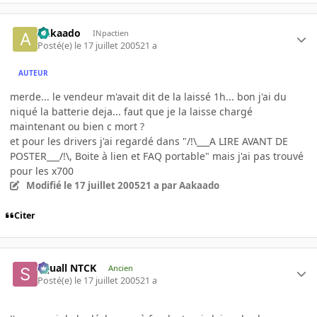
Aakaado
INpactien
Posté(e)
le 17 juillet 2005
21 a
AUTEUR
merde... le vendeur m'avait dit de la laissé 1h... bon j'ai du
niqué la batterie deja... faut que je la laisse chargé
maintenant ou bien c mort ?
et pour les drivers j'ai regardé dans "/!\___A LIRE AVANT DE
POSTER___/!\, Boite à lien et FAQ portable" mais j'ai pas trouvé
pour les x700
Modifié
le 17 juillet 2005
21 a
par Aakaado
Citer
Squall NTCK
Ancien
Posté(e)
le 17 juillet 2005
21 a