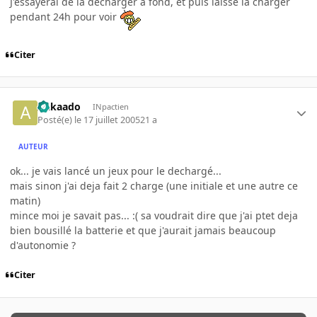
J'essayerai de la décharger à fond, et puis laisse la charger
pendant 24h pour voir
Citer
Aakaado
INpactien
Posté(e)
le 17 juillet 2005
21 a
AUTEUR
ok... je vais lancé un jeux pour le dechargé...
mais sinon j'ai deja fait 2 charge (une initiale et une autre ce
matin)
mince moi je savait pas... :( sa voudrait dire que j'ai ptet deja
bien bousillé la batterie et que j'aurait jamais beaucoup
d'autonomie ?
Citer