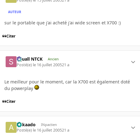
Posté(e)
le 15 juillet 2005
21 a
AUTEUR
sur le portable que j'ai acheté j'ai wide screen et X700 :)
Citer
Squall NTCK
Ancien
Posté(e)
le 16 juillet 2005
21 a
Le meilleur pour le moment, car la X700 est également doté
du powerplay
Citer
Aakaado
INpactien
Posté(e)
le 16 juillet 2005
21 a