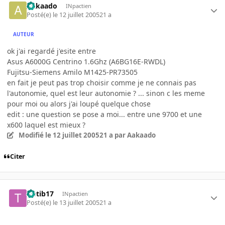
Aakaado
INpactien
Posté(e)
le 12 juillet 2005
21 a
AUTEUR
ok j'ai regardé j'esite entre
Asus A6000G Centrino 1.6Ghz (A6BG16E-RWDL)
Fujitsu-Siemens Amilo M1425-PR73505
en fait je peut pas trop choisir comme je ne connais pas
l'autonomie, quel est leur autonomie ? ... sinon c les meme
pour moi ou alors j'ai loupé quelque chose
edit : une question se pose a moi... entre une 9700 et une
x600 laquel est mieux ?
Modifié
le 12 juillet 2005
21 a
par Aakaado
Citer
tibtib17
INpactien
Posté(e)
le 13 juillet 2005
21 a