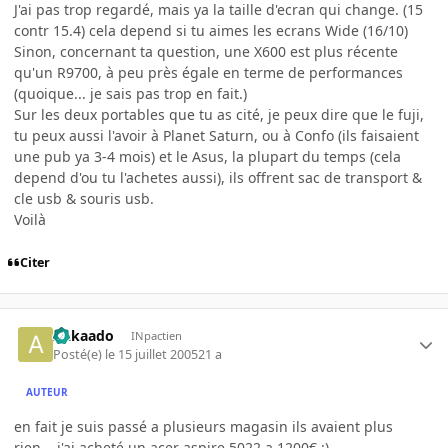
J'ai pas trop regardé, mais ya la taille d'ecran qui change. (15
contr 15.4) cela depend si tu aimes les ecrans Wide (16/10)
Sinon, concernant ta question, une X600 est plus récente
qu'un R9700, à peu près égale en terme de performances
(quoique... je sais pas trop en fait.)
Sur les deux portables que tu as cité, je peux dire que le fuji,
tu peux aussi l'avoir à Planet Saturn, ou à Confo (ils faisaient
une pub ya 3-4 mois) et le Asus, la plupart du temps (cela
depend d'ou tu l'achetes aussi), ils offrent sac de transport &
cle usb & souris usb.
Voilà
Citer
Aakaado
INpactien
Posté(e)
le 15 juillet 2005
21 a
AUTEUR
en fait je suis passé a plusieurs magasin ils avaient plus
rien... j'ai acheté un acer aspire 5022 a 1200€ :)