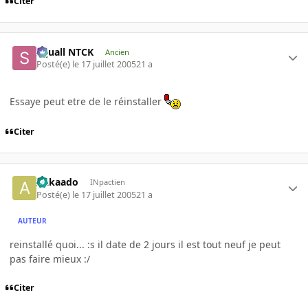
Citer
Squall NTCK
Ancien
Posté(e)
le 17 juillet 2005
21 a
Essaye peut etre de le réinstaller
Citer
Aakaado
INpactien
Posté(e)
le 17 juillet 2005
21 a
AUTEUR
reinstallé quoi... :s il date de 2 jours il est tout neuf je peut
pas faire mieux :/
Citer