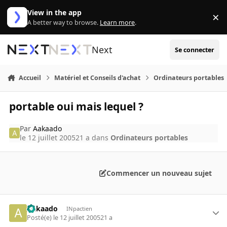
Aller au contenu
View in the app
×
Di
A better way to browse.
Learn more
.
Next
Se connecter
Accueil
Matériel et Conseils d'achat
Ordinateurs portables
portable oui mais lequel ?
Par
Aakaado
le 12 juillet 2005
21 a
dans
Ordinateurs portables
Commencer un nouveau sujet
Aakaado
INpactien
Posté(e)
le 12 juillet 2005
21 a