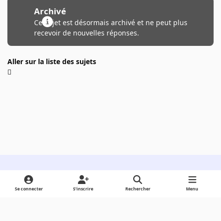
Archivé
Ce sujet est désormais archivé et ne peut plus
recevoir de nouvelles réponses.
Aller sur la liste des sujets
Light Mode
Dark Mode
System Preference
Se connecter
S’inscrire
Rechercher
Menu
Langue
Cookies
Powered by
Invision Community