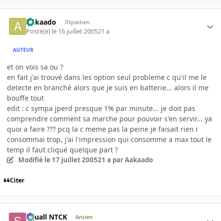
Aakaado
INpactien
Posté(e)
le 16 juillet 2005
21 a
AUTEUR
et on vois sa ou ?
en fait j'ai trouvé dans les option seul probleme c qu'il me le
detecte en branché alors que je suis en batterie... alors il me
bouffe tout
edit : c sympa jperd presque 1% par minute... je doit pas
comprendre comment sa marche pour pouvoir s'en servir... ya
quoi a faire ??? pcq la c meme pas la peine je faisait rien i
consommai trop, j'ai l'impression qui consomme a max tout le
temp il faut cliqué quelque part ?
Modifié
le 17 juillet 2005
21 a
par Aakaado
Citer
Squall NTCK
Ancien