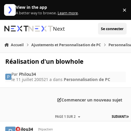
Aller au contenu
View in the app
×
Di
A better way to browse.
Learn more
.
Next
Se connecter
Accueil
Ajustements et Personnalisation de PC
Personnalis
Réalisation d'un blowhole
Par
Philou34
le 11 juillet 2005
21 a
dans
Personnalisation de PC
Commencer un nouveau sujet
PAGE 1 SUR 2
SUIVANT
Philou34
INpactien