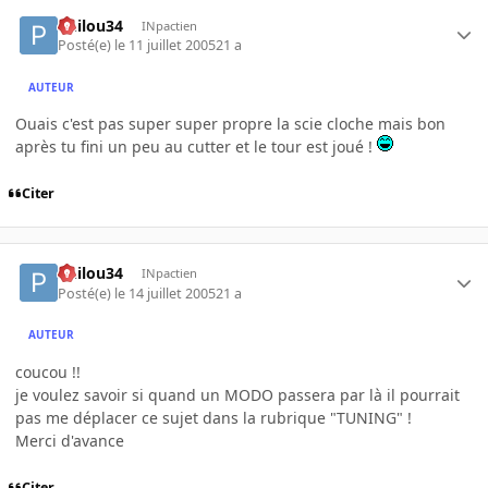
Philou34
INpactien
Posté(e)
le 11 juillet 2005
21 a
AUTEUR
Ouais c'est pas super super propre la scie cloche mais bon
après tu fini un peu au cutter et le tour est joué !
Citer
Philou34
INpactien
Posté(e)
le 14 juillet 2005
21 a
AUTEUR
coucou !!
je voulez savoir si quand un MODO passera par là il pourrait
pas me déplacer ce sujet dans la rubrique "TUNING" !
Merci d'avance
Citer