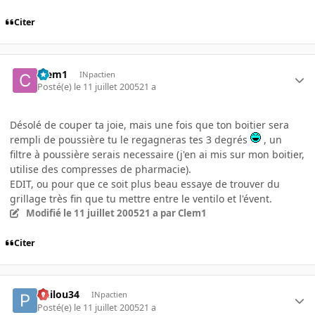
Citer
Clem1
INpactien
Posté(e)
le 11 juillet 2005
21 a
Désolé de couper ta joie, mais une fois que ton boitier sera
rempli de poussière tu le regagneras tes 3 degrés
, un
filtre à poussière serais necessaire (j'en ai mis sur mon boitier,
utilise des compresses de pharmacie).
EDIT, ou pour que ce soit plus beau essaye de trouver du
grillage très fin que tu mettre entre le ventilo et l'évent.
Modifié
le 11 juillet 2005
21 a
par Clem1
Citer
Philou34
INpactien
Posté(e)
le 11 juillet 2005
21 a