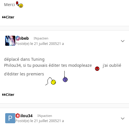
Merci
Citer
Trebeb
INpactien
Posté(e)
le 21 juillet 2005
21 a
déplacé dans Tuning
Philou34, si tu pouvais éditer tes modopleaze
j'ai oublié
d'éditer les premiers
Citer
Philou34
INpactien
Posté(e)
le 21 juillet 2005
21 a