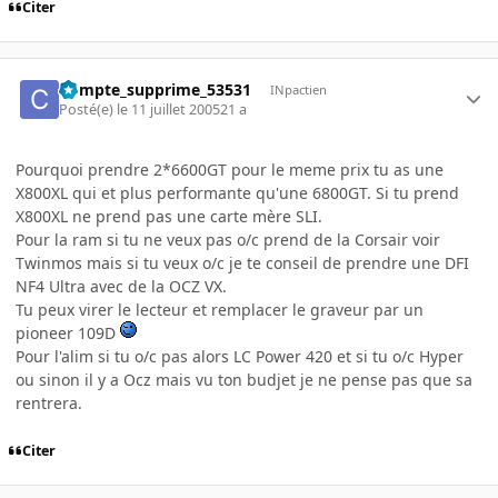
Citer
Compte_supprime_53531
INpactien
Posté(e)
le 11 juillet 2005
21 a
Pourquoi prendre 2*6600GT pour le meme prix tu as une
X800XL qui et plus performante qu'une 6800GT. Si tu prend
X800XL ne prend pas une carte mère SLI.
Pour la ram si tu ne veux pas o/c prend de la Corsair voir
Twinmos mais si tu veux o/c je te conseil de prendre une DFI
NF4 Ultra avec de la OCZ VX.
Tu peux virer le lecteur et remplacer le graveur par un
pioneer 109D
Pour l'alim si tu o/c pas alors LC Power 420 et si tu o/c Hyper
ou sinon il y a Ocz mais vu ton budjet je ne pense pas que sa
rentrera.
Citer