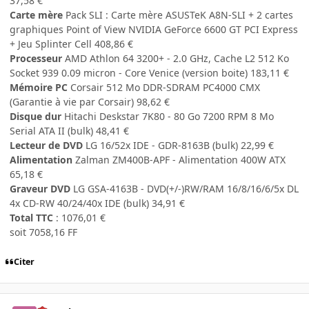
37,58 €
Carte mère
Pack SLI : Carte mère ASUSTeK A8N-SLI + 2 cartes
graphiques Point of View NVIDIA GeForce 6600 GT PCI Express
+ Jeu Splinter Cell 408,86 €
Processeur
AMD Athlon 64 3200+ - 2.0 GHz, Cache L2 512 Ko
Socket 939 0.09 micron - Core Venice (version boite) 183,11 €
Mémoire PC
Corsair 512 Mo DDR-SDRAM PC4000 CMX
(Garantie à vie par Corsair) 98,62 €
Disque dur
Hitachi Deskstar 7K80 - 80 Go 7200 RPM 8 Mo
Serial ATA II (bulk) 48,41 €
Lecteur de DVD
LG 16/52x IDE - GDR-8163B (bulk) 22,99 €
Alimentation
Zalman ZM400B-APF - Alimentation 400W ATX
65,18 €
Graveur DVD
LG GSA-4163B - DVD(+/-)RW/RAM 16/8/16/6/5x DL
4x CD-RW 40/24/40x IDE (bulk) 34,91 €
Total TTC
: 1076,01 €
soit 7058,16 FF
Citer