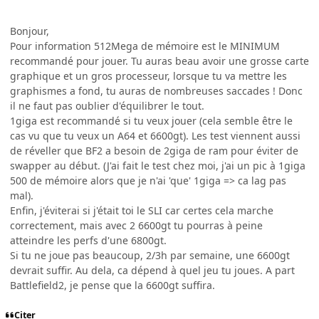
Bonjour,
Pour information 512Mega de mémoire est le MINIMUM
recommandé pour jouer. Tu auras beau avoir une grosse carte
graphique et un gros processeur, lorsque tu va mettre les
graphismes a fond, tu auras de nombreuses saccades ! Donc
il ne faut pas oublier d'équilibrer le tout.
1giga est recommandé si tu veux jouer (cela semble être le
cas vu que tu veux un A64 et 6600gt). Les test viennent aussi
de réveller que BF2 a besoin de 2giga de ram pour éviter de
swapper au début. (J'ai fait le test chez moi, j'ai un pic à 1giga
500 de mémoire alors que je n'ai 'que' 1giga => ca lag pas
mal).
Enfin, j'éviterai si j'était toi le SLI car certes cela marche
correctement, mais avec 2 6600gt tu pourras à peine
atteindre les perfs d'une 6800gt.
Si tu ne joue pas beaucoup, 2/3h par semaine, une 6600gt
devrait suffir. Au dela, ca dépend à quel jeu tu joues. A part
Battlefield2, je pense que la 6600gt suffira.
Citer