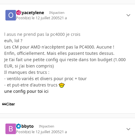
Oxyacetylene
INpactien
Posté(e)
le 12 juillet 2005
21 a
l asus ne prend pas la pc4000 je crois
euh, lol ?
Les CM pour AMD n'accèptent pas la PC4000. Aucune !
Enfin, officiellement. Mais elles passent toutes dessus.
Je t'ai fait une petite config qui reste dans ton budget (1.000
EUR, si j'ai bien compris)
Il manques des trucs :
- ventilo variés et divers pour proc + tour
- et put-etre d'autres trucs
une config pour toi ici
Citer
bobbyto
INpactien
Posté(e)
le 12 juillet 2005
21 a