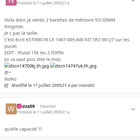
Posté(e)
le 11 juillet 2005
21 a
Voila donc je vends 2 barettes de mémoire SO-DIMM
Kingston.
Je c pas la taille.
C'est écrit KST0987/8 CE 1467-005.A00 KIT 0F2 06127 sur les
puces
EDIT : Plutot 15€ les 2 FDPIN
(si sa vaut plus dite le moi)
@+
NoNo
Modifié
le 11 juillet 2005
21 a
par nono92
wazza59
INpactien
Posté(e)
le 11 juillet 2005
21 a
qu'elle capacité ??