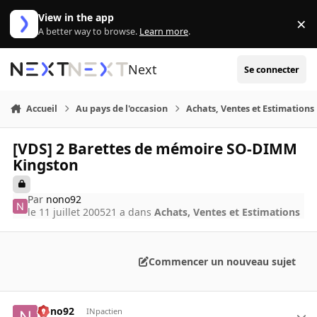
Aller au contenu
View in the app
×
Di
A better way to browse.
Learn more
.
Next
Se connecter
Accueil
Au pays de l'occasion
Achats, Ventes et Estimations
[VDS] 2 Barettes de mémoire SO-DIMM
Kingston
Par
nono92
le 11 juillet 2005
21 a
dans
Achats, Ventes et Estimations
Commencer un nouveau sujet
nono92
INpactien