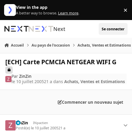
Aller au contenu
View in the app
×
Di
A better way to browse.
Learn more
.
Next
Se connecter
Accueil
Au pays de l'occasion
Achats, Ventes et Estimations
[ECH] Carte PCMCIA NETGEAR WIFI G
Par
ZinZin
le 10 juillet 2005
21 a
dans
Achats, Ventes et Estimations
Commencer un nouveau sujet
ZinZin
INpactien
Posté(e)
le 10 juillet 2005
21 a