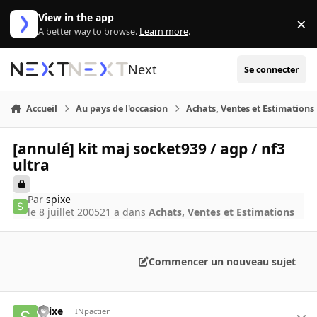
Aller au contenu
View in the app
×
Di
A better way to browse.
Learn more
.
Next
Se connecter
Accueil
Au pays de l'occasion
Achats, Ventes et Estimations
[annulé] kit maj socket939 / agp / nf3
ultra
Par
spixe
le 8 juillet 2005
21 a
dans
Achats, Ventes et Estimations
Commencer un nouveau sujet
spixe
INpactien