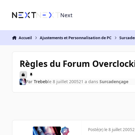
Aller au contenu
Next
Accueil
Ajustements et Personnalisation de PC
Surcade
Règles du Forum Overclock
Par
Trebeb
le 8 juillet 2005
21 a
dans
Surcadençage
Posté(e)
le 8 juillet 2005
2