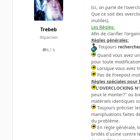
Ici, on parle de l'overc
Que ce soit des overclo
inutiles).
Les Règles:
Trebeb
Afin de clarifier l'orga
INpactien
Règles générales:
Toujours
recherche
6,1 k
messages
Quand vous avez une i
pour toute modificatio
Lorsque vous avez t
Pas de Freepost inut
Règles spéciales pour 
L'OVERCLOCKING N'
peux le monter?" ou bie
matériels identiques so
Toujours préciser le
manipluations faites d
du problème.
En règle générale, t
bridés d'usine contre l