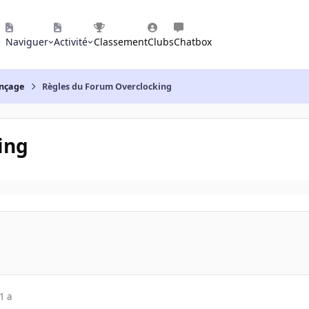
Naviguer
Activité
Classement
Clubs
Chatbox
nçage
Règles du Forum Overclocking
ing
1 a