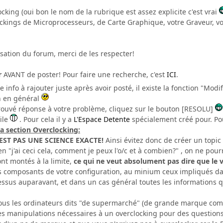
locking (oui bon le nom de la rubrique est assez explicite c'est vrai
ckings de Microprocesseurs, de Carte Graphique, votre Graveur, vot
nisation du forum, merci de les respecter!
r
AVANT de poster! Pour faire une recherche, c'est
ICI
.
nfo à rajouter juste après avoir posté, il existe la fonction "Modif
n en général
rouvé réponse à votre problème, cliquez sur le bouton [RESOLU]
ile
. Pour cela il y a
L'Espace Detente
spécialement créé pour. Pou
la section Overclocking:
EST PAS UNE SCIENCE EXACTE!
Ainsi évitez donc de créer un topic 
n "j'ai ceci cela, comment je peux l'o/c et à combien?" , on ne pou
nt montés à la limite,
ce qui ne veut absolument pas dire que le
s composants de votre configuration, au minium ceux impliqués da
essus auparavant, et dans un cas général toutes les informations 
ous les ordinateurs dits "de supermarché" (de grande marque comme
es manipulations nécessaires à un overclocking pour des questions d