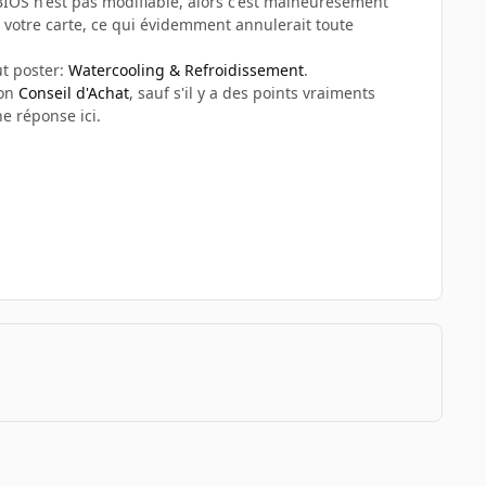
BIOS n'est pas modifiable, alors c'est malheuresement
e votre carte, ce qui évidemment annulerait toute
ut poster:
Watercooling & Refroidissement
.
ion
Conseil d'Achat
, sauf s'il y a des points vraiments
e réponse ici.