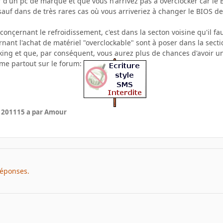
 d'un pc de marque et que vous n'arrivez pas à overclocker car le 
sauf dans de très rares cas où vous arriveriez à changer le BIOS d
onçernant le refroidissement, c'est dans la secton voisine qu'il fa
nant l'achat de matériel "overclockable" sont à poser dans la sect
cking et que, par conséquent, vous aurez plus de chances d'avoir un
e partout sur le forum:
r 2011
15 a
par Amour
réponses.