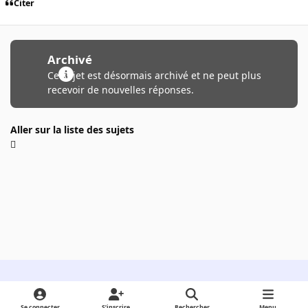
Citer
Archivé
Ce sujet est désormais archivé et ne peut plus
recevoir de nouvelles réponses.
Aller sur la liste des sujets
Light Mode
Dark Mode
System Preference
Se connecter
S’inscrire
Rechercher
Menu