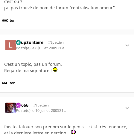
c'est ou ?
j'ai pas trouvé de nom de forum "centralisation amour".
Citer
LoupSolitaire
INpactien
Posté(e)
le 8 juillet 2005
21 a
C'est un topic, pas un forum.
Regarde ma signature !
Citer
jer666
INpactien
Posté(e)
le 10 juillet 2005
21 a
fais toi tatouer son prenom sur le penis... c'est trés tendance,
et la derniere lettre en percing...