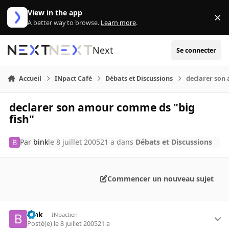
Aller au contenu
View in the app
×
Di
A better way to browse.
Learn more
.
Next
Se connecter
Accueil
INpact Café
Débats et Discussions
declarer son
declarer son amour comme ds "big
fish"
Par
bink
le 8 juillet 2005
21 a
dans
Débats et Discussions
Commencer un nouveau sujet
bink
INpactien
Posté(e)
le 8 juillet 2005
21 a