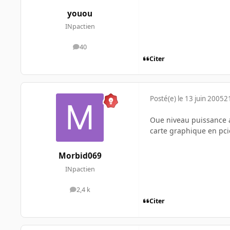
youou
INpactien
40
messages
Citer
Posté(e)
le 13 juin 2005
2
Oue niveau puissance au
carte graphique en pci
Morbid069
INpactien
2,4 k
messages
Citer