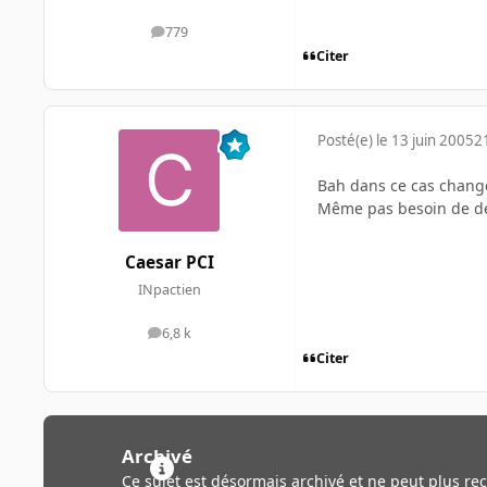
779
messages
Citer
Posté(e)
le 13 juin 2005
2
Bah dans ce cas change
Même pas besoin de de
Caesar PCI
INpactien
6,8 k
messages
Citer
Archivé
Ce sujet est désormais archivé et ne peut plus re