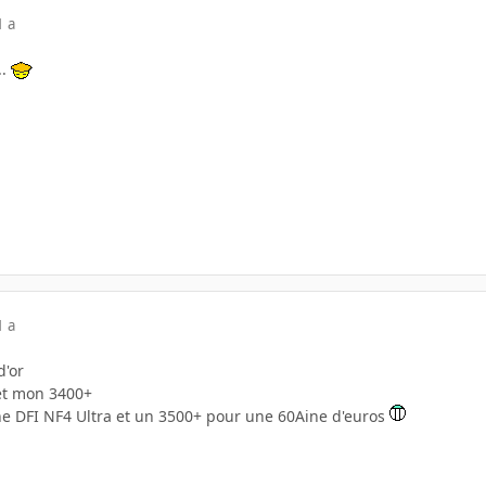
1 a
..
1 a
d'or
et mon 3400+
ne DFI NF4 Ultra et un 3500+ pour une 60Aine d'euros