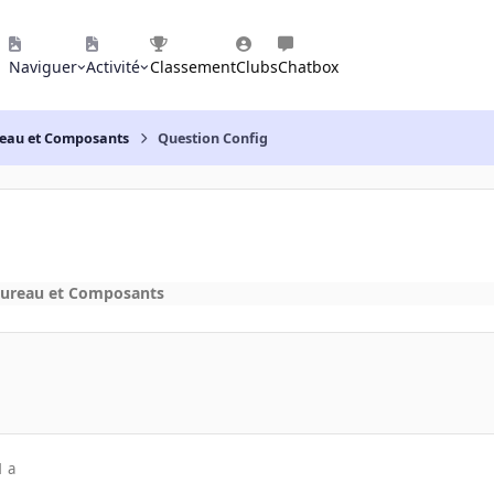
Naviguer
Activité
Classement
Clubs
Chatbox
reau et Composants
Question Config
bureau et Composants
1 a