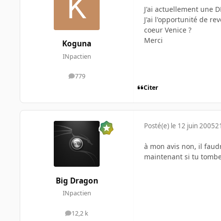
J'ai actuellement une 
J'ai l'opportunité de r
coeur Venice ?
Merci
Koguna
INpactien
779
messages
Citer
Posté(e)
le 12 juin 2005
2
à mon avis non, il faud
maintenant si tu tombe
Big Dragon
INpactien
12,2 k
messages