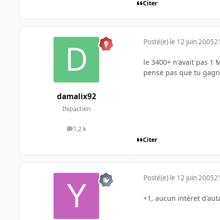
Citer
Posté(e)
le 12 juin 2005
2
le 3400+ n'avait pas 1 M
pense pas que tu gagnera
damalix92
INpactien
1,2 k
messages
Citer
Posté(e)
le 12 juin 2005
2
+1, aucun intéret d'aut