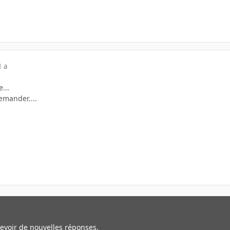
1 a
...
mander....
cevoir de nouvelles réponses.