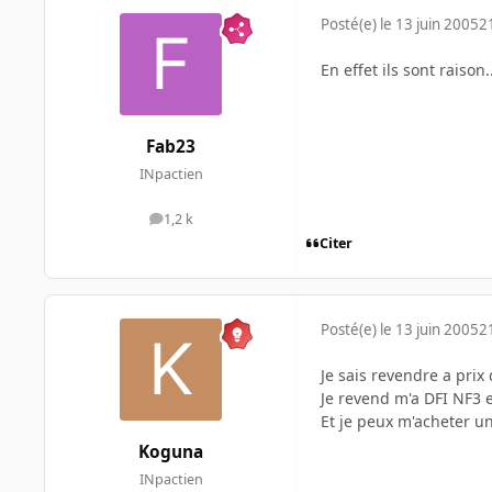
Posté(e)
le 13 juin 2005
2
En effet ils sont raison.
Fab23
INpactien
1,2 k
messages
Citer
Posté(e)
le 13 juin 2005
2
Je sais revendre a prix 
Je revend m'a DFI NF3 
Et je peux m'acheter u
Koguna
INpactien