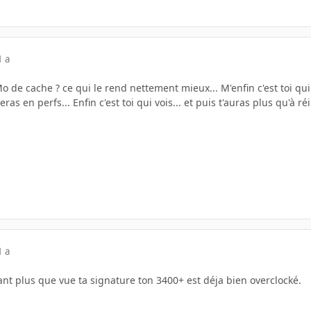
1 a
o de cache ? ce qui le rend nettement mieux... M'enfin c'est toi qui v
s en perfs... Enfin c'est toi qui vois... et puis t'auras plus qu'à ré
1 a
ant plus que vue ta signature ton 3400+ est déja bien overclocké.