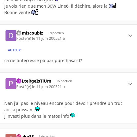
Je vois rien que mon 30W Line6, il déchire, alors la
Bonne vente
domiscoubiz
INpactien
Posté(e)
le 11 juin 2005
21 a
AUTEUR
ca ne tinterresse pa par pure hasard?
PoLteRgeIsTiUm
INpactien
Posté(e)
le 11 juin 2005
21 a
Nan j'ai pas le niveau encore pour devoir prendre un truc
aussi puissant
J'investi plus dans le matos info
Snaky83
INpactien