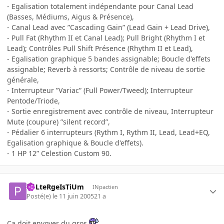
- Egalisation totalement indépendante pour Canal Lead
(Basses, Médiums, Aigus & Présence),
- Canal Lead avec ”Cascading Gain” (Lead Gain + Lead Drive),
- Pull Fat (Rhythm II et Canal Lead); Pull Bright (Rhythm I et
Lead); Contrôles Pull Shift Présence (Rhythm II et Lead),
- Egalisation graphique 5 bandes assignable; Boucle d'effets
assignable; Reverb à ressorts; Contrôle de niveau de sortie
générale,
- Interrupteur ”Variac” (Full Power/Tweed); Interrupteur
Pentode/Triode,
- Sortie enregistrement avec contrôle de niveau, Interrupteur
Mute (coupure) ”silent record”,
- Pédalier 6 interrupteurs (Rythm I, Rythm II, Lead, Lead+EQ,
Egalisation graphique & Boucle d'effets).
- 1 HP 12” Celestion Custom 90.
PoLteRgeIsTiUm
INpactien
Posté(e)
le 11 juin 2005
21 a
Ca doit envoyer du gros