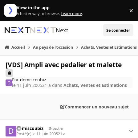
Aller au contenu
View in the app
×
Di
A better way to browse.
Learn more
.
Next
Se connecter
Accueil
Au pays de l'occasion
Achats, Ventes et Estimations
[VDS] Ampli avec pedalier et malette
Par
domiscoubiz
le 11 juin 2005
21 a
dans
Achats, Ventes et Estimations
Commencer un nouveau sujet
domiscoubiz
INpactien
Posté(e)
le 11 juin 2005
21 a