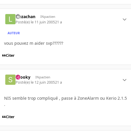
leezachan
INpactien
Posté(e)
le 11 juin 2005
21 a
AUTEUR
vous pouvez m aider svp??????
Citer
snooky
INpactien
Posté(e)
le 12 juin 2005
21 a
NIS semble trop compliqué , passe à ZoneAlarm ou Kerio 2.1.5
.
Citer