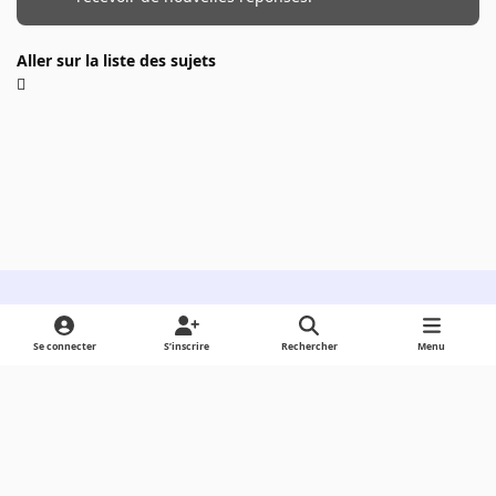
Aller sur la liste des sujets
Light Mode
Dark Mode
System Preference
Se connecter
S’inscrire
Rechercher
Menu
Langue
Cookies
Powered by
Invision Community