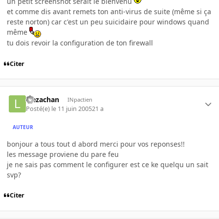
un petit screenshot serait le bienvenu
et comme dis avant remets ton anti-virus de suite (même si ça
reste norton) car c'est un peu suicidaire pour windows quand
même
tu dois revoir la configuration de ton firewall
Citer
leezachan
INpactien
Posté(e)
le 11 juin 2005
21 a
AUTEUR
bonjour a tous tout d abord merci pour vos reponses!!
les message proviene du pare feu
je ne sais pas comment le configurer est ce ke quelqu un sait
svp?
Citer