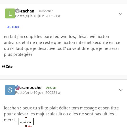
leezachan
INpactien
Posté(e)
le 10 juin 2005
21 a
AUTEUR
en fait j ai coupé les pare feu window, desactivé norton
antivirus et il ne me reste que norton internet securité est ce
qu ikl faut que je desactive tout? ca veut dire que je ne serai
plus protegée?
Citer
Scaramouche
Ancien
Posté(e)
le 10 juin 2005
21 a
leechan : peux-tu s'il te plait éditer tom message et son titre
pour enlever les majuscules là ou elles ne sont pas ultiles .
merci .