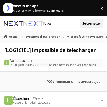
Aller au contenu
View in the app
×
Di
A better way to browse.
Learn more
.
Next
Se connecter
Accueil
Systèmes d'exploitation
Microsoft Windows (Mobile
[LOGICIEL] impossible de telecharger
Par
leezachan
le 10 juin 2005
21 a
dans
Microsoft Windows (Mobile)
Commencer un nouveau sujet
leezachan
INpactien
Posté(e)
le 10 juin 2005
21 a