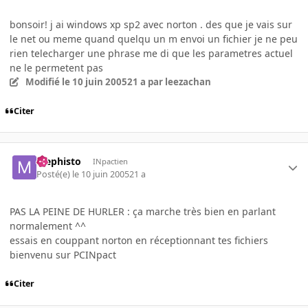
bonsoir! j ai windows xp sp2 avec norton . des que je vais sur
le net ou meme quand quelqu un m envoi un fichier je ne peu
rien telecharger une phrase me di que les parametres actuel
ne le permetent pas
Modifié
le 10 juin 2005
21 a
par leezachan
Citer
Mephisto
INpactien
Posté(e)
le 10 juin 2005
21 a
PAS LA PEINE DE HURLER : ça marche très bien en parlant
normalement ^^
essais en couppant norton en réceptionnant tes fichiers
bienvenu sur PCINpact
Citer