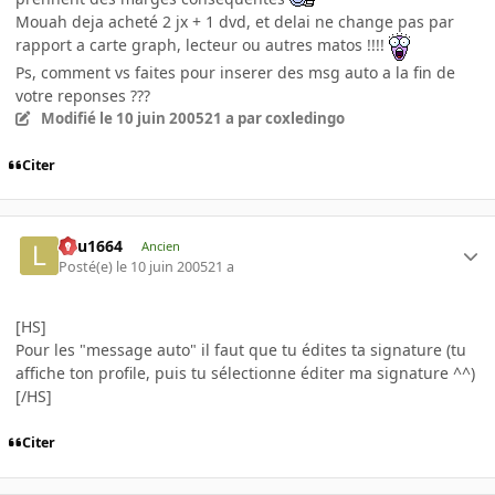
Mouah deja acheté 2 jx + 1 dvd, et delai ne change pas par
rapport a carte graph, lecteur ou autres matos !!!!
Ps, comment vs faites pour inserer des msg auto a la fin de
votre reponses ???
Modifié
le 10 juin 2005
21 a
par coxledingo
Citer
lulu1664
Ancien
Posté(e)
le 10 juin 2005
21 a
[HS]
Pour les "message auto" il faut que tu édites ta signature (tu
affiche ton profile, puis tu sélectionne éditer ma signature ^^)
[/HS]
Citer