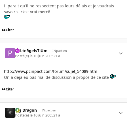
Il parait qu'il ne respectent pas leurs délais et je voudrais
savoir si c'est vrai merci!
Citer
PoLteRgeIsTiUm
INpactien
Posté(e)
le 10 juin 2005
21 a
http://www.pcinpact.com/forum/sujet_54089.htm
On a deja eu pas mal de discussion a propos de ce site
Citer
Big Dragon
INpactien
Posté(e)
le 10 juin 2005
21 a