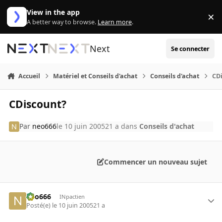
Aller au contenu
View in the app
×
Di
A better way to browse.
Learn more
.
Next
Se connecter
Accueil
Matériel et Conseils d'achat
Conseils d'achat
CD
CDiscount?
Par
neo666
le 10 juin 2005
21 a
dans
Conseils d'achat
Commencer un nouveau sujet
neo666
INpactien
Posté(e)
le 10 juin 2005
21 a