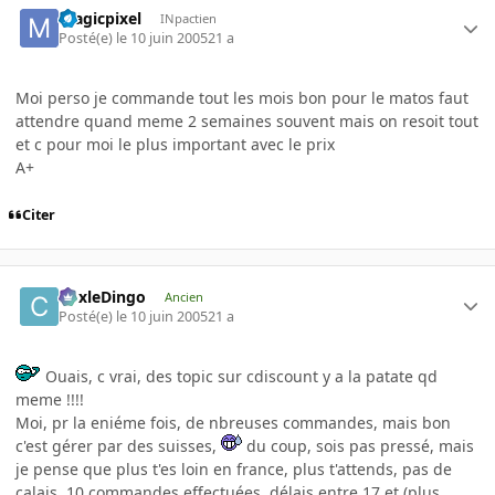
magicpixel
INpactien
Posté(e)
le 10 juin 2005
21 a
Moi perso je commande tout les mois bon pour le matos faut
attendre quand meme 2 semaines souvent mais on resoit tout
et c pour moi le plus important avec le prix
A+
Citer
CoxleDingo
Ancien
Posté(e)
le 10 juin 2005
21 a
Ouais, c vrai, des topic sur cdiscount y a la patate qd
meme !!!!
Moi, pr la eniéme fois, de nbreuses commandes, mais bon
c'est gérer par des suisses,
du coup, sois pas pressé, mais
je pense que plus t'es loin en france, plus t'attends, pas de
calais, 10 commandes effectuées, délais entre 17 et (plus