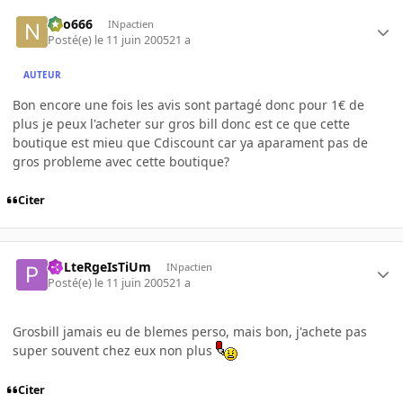
neo666
INpactien
Posté(e)
le 11 juin 2005
21 a
AUTEUR
Bon encore une fois les avis sont partagé donc pour 1€ de
plus je peux l'acheter sur gros bill donc est ce que cette
boutique est mieu que Cdiscount car ya aparament pas de
gros probleme avec cette boutique?
Citer
PoLteRgeIsTiUm
INpactien
Posté(e)
le 11 juin 2005
21 a
Grosbill jamais eu de blemes perso, mais bon, j'achete pas
super souvent chez eux non plus
Citer