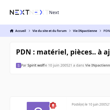
Aller au contenu
Next
Accueil
Vie du site et du forum
Vie INpactienne
PDN 
PDN : matériel, pièces.. à a
Par
Spirit wolf
le 10 juin 2005
21 a
dans
Vie INpactien
Posté(e)
le 10 juin 2005
2