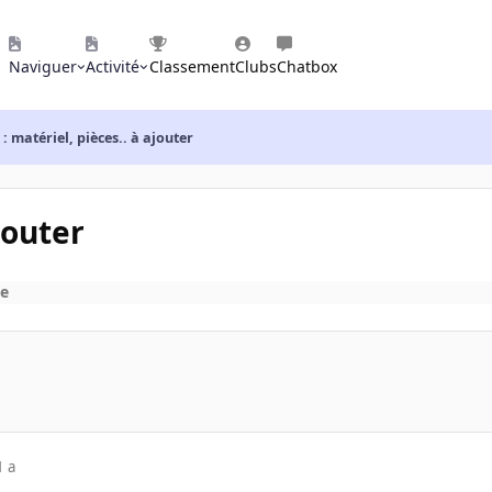
Naviguer
Activité
Classement
Clubs
Chatbox
: matériel, pièces.. à ajouter
jouter
ne
1 a