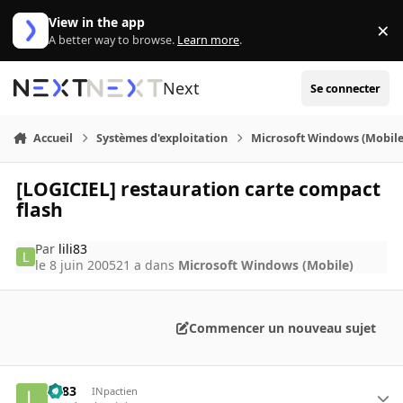
Aller au contenu
View in the app
×
Di
A better way to browse.
Learn more
.
Next
Se connecter
Accueil
Systèmes d'exploitation
Microsoft Windows (Mobile
[LOGICIEL] restauration carte compact
flash
Par
lili83
le 8 juin 2005
21 a
dans
Microsoft Windows (Mobile)
Commencer un nouveau sujet
lili83
INpactien