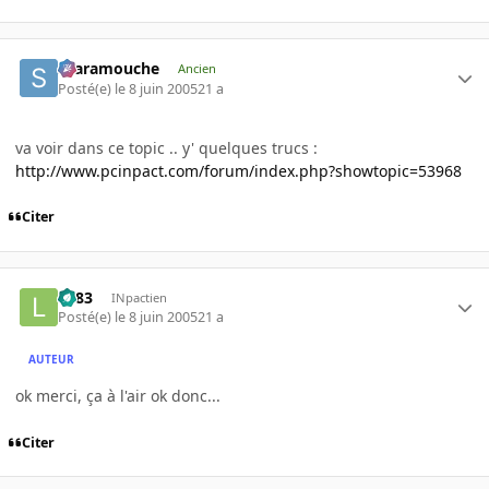
Scaramouche
Ancien
Posté(e)
le 8 juin 2005
21 a
va voir dans ce topic .. y' quelques trucs :
http://www.pcinpact.com/forum/index.php?showtopic=53968
Citer
lili83
INpactien
Posté(e)
le 8 juin 2005
21 a
AUTEUR
ok merci, ça à l'air ok donc...
Citer