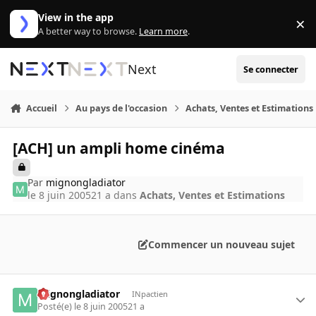
Aller au contenu
View in the app
×
Di
A better way to browse.
Learn more
.
Next
Se connecter
Accueil
Au pays de l'occasion
Achats, Ventes et Estimations
[ACH] un ampli home cinéma
Par
mignongladiator
le 8 juin 2005
21 a
dans
Achats, Ventes et Estimations
Commencer un nouveau sujet
mignongladiator
INpactien
Posté(e)
le 8 juin 2005
21 a