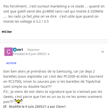
Pas forcément , c'est surtout marketing a ce stade ... quand on
voit que gskill vend des pc4800 sans rad qui monte à 320MHz
.... les rads ça fait jolie on va dire . c'est utile que quand on
monte les voltage à 3.2 / 3.5
Citer
Clem1
INpactien
Posté(e)
le 9 juin 2005
21 a
AUTEUR
bon ben alors je prendrais de la Samsung, car j'ai deja 2
barettes (sous exploitée car c'est des PC3200 et elles tournent
en PC2700), sinon tu saurais pas si les barettes de TopAchat
sont simple ou double face???
P.S.: je viens de voir dans ta signature que tu n'aimait pas les
Geeks, c'est parce que t'en es un ou tu ne les aimes vraiment
pas???
Modifié
le 9 juin 2005
21 a
par Clem1