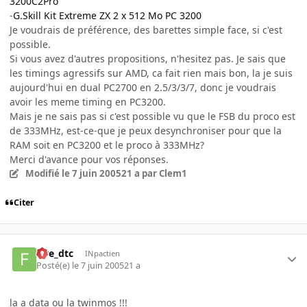
3200C2Pro
-
G.Skill Kit Extreme ZX 2 x 512 Mo PC 3200
Je voudrais de préférence, des barettes simple face, si c'est
possible.
Si vous avez d'autres propositions, n'hesitez pas. Je sais que
les timings agressifs sur AMD, ca fait rien mais bon, la je suis
aujourd'hui en dual PC2700 en 2.5/3/3/7, donc je voudrais
avoir les meme timing en PC3200.
Mais je ne sais pas si c'est possible vu que le FSB du proco est
de 333MHz, est-ce-que je peux desynchroniser pour que la
RAM soit en PC3200 et le proco à 333MHz?
Merci d'avance pour vos réponses.
Modifié
le 7 juin 2005
21 a
par Clem1
Citer
five_dtc
INpactien
Posté(e)
le 7 juin 2005
21 a
la a data ou la twinmos !!!