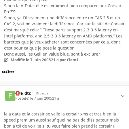
Sinon la A-Data, elle est vraiment bien comparée aux Corsair
Pro???
Sinon, ya t'il vraiment une différence entre un CAS 2.5 et un
CAS 2, voit-on vraiment la différence. Car sur le site de Corsair
c'est marqué cela: " These parts support 2-3-3-6 latency on
Intel platforms, and 2.5-3-3-6 latency on AMD platforms." Les
barettes que je veux acheter sont concernées par cela, donc
c'est pour ca que je pose la question.
Donc aussi, les Geil en value blue, sont à exclure?
Modifié
le 7 juin 2005
21 a
par Clem1
Citer
five_dtc
INpactien
Posté(e)
le 7 juin 2005
21 a
la a data et la corsair se valle la corsair xms et tres bien la
speed premium aussi sauf quel na pas de dissipateur mais
bon a toi de voir !!!! si tu veut faire bien prend la corsair !!!