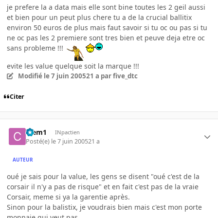
je prefere la a data mais elle sont bine toutes les 2 geil aussi
et bien pour un peut plus chere tu a de la crucial ballitix
environ 50 euros de plus mais faut savoir si tu oc ou pas si tu
ne oc pas les 2 premiere sont tres bien et peuve deja etre oc
sans probleme !!!
evite les value quelque soit la marque !!!
Modifié
le 7 juin 2005
21 a
par five_dtc
Citer
Clem1
INpactien
Posté(e)
le 7 juin 2005
21 a
AUTEUR
oué je sais pour la value, les gens se disent "oué c'est de la
corsair il n'y a pas de risque" et en fait c'est pas de la vraie
Corsair, meme si ya la garentie après.
Sinon pour la balistix, je voudrais bien mais c'est mon porte
monnaie qui veut pas.