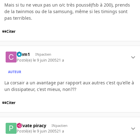
Mais si tu ne veux pas un o/c très poussé(fsb à 200), prends
de la twinmos ou de la samsung, même si les timings sont
pas terribles.
Citer
Clem1
INpactien
Posté(e)
le 9 juin 2005
21 a
AUTEUR
La corsair a un avantage par rapport aux autres c'est qu'elle à
un dissipateur, c'est mieux, non???
Citer
Private piracy
INpactien
Posté(e)
le 9 juin 2005
21 a