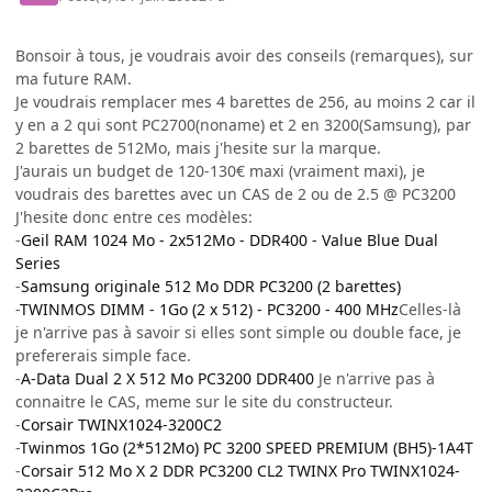
Bonsoir à tous, je voudrais avoir des conseils (remarques), sur
ma future RAM.
Je voudrais remplacer mes 4 barettes de 256, au moins 2 car il
y en a 2 qui sont PC2700(noname) et 2 en 3200(Samsung), par
2 barettes de 512Mo, mais j'hesite sur la marque.
J'aurais un budget de 120-130€ maxi (vraiment maxi), je
voudrais des barettes avec un CAS de 2 ou de 2.5 @ PC3200
J'hesite donc entre ces modèles:
-
Geil RAM 1024 Mo - 2x512Mo - DDR400 - Value Blue Dual
Series
-
Samsung originale 512 Mo DDR PC3200 (2 barettes)
-
TWINMOS DIMM - 1Go (2 x 512) - PC3200 - 400 MHz
Celles-là
je n'arrive pas à savoir si elles sont simple ou double face, je
prefererais simple face.
-
A-Data Dual 2 X 512 Mo PC3200 DDR400
Je n'arrive pas à
connaitre le CAS, meme sur le site du constructeur.
-
Corsair TWINX1024-3200C2
-
Twinmos 1Go (2*512Mo) PC 3200 SPEED PREMIUM (BH5)-1A4T
-
Corsair 512 Mo X 2 DDR PC3200 CL2 TWINX Pro TWINX1024-