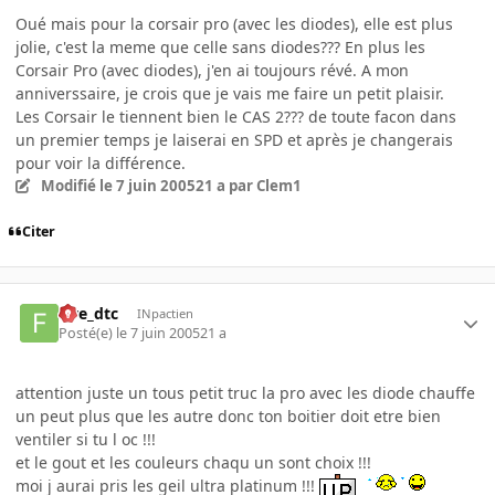
Oué mais pour la corsair pro (avec les diodes), elle est plus
jolie, c'est la meme que celle sans diodes??? En plus les
Corsair Pro (avec diodes), j'en ai toujours révé. A mon
anniverssaire, je crois que je vais me faire un petit plaisir.
Les Corsair le tiennent bien le CAS 2??? de toute facon dans
un premier temps je laiserai en SPD et après je changerais
pour voir la différence.
Modifié
le 7 juin 2005
21 a
par Clem1
Citer
five_dtc
INpactien
Posté(e)
le 7 juin 2005
21 a
attention juste un tous petit truc la pro avec les diode chauffe
un peut plus que les autre donc ton boitier doit etre bien
ventiler si tu l oc !!!
et le gout et les couleurs chaqu un sont choix !!!
moi j aurai pris les geil ultra platinum !!!