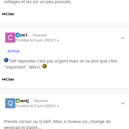
voltages et les o/c un peu poussés.
Citer
Clem1
INpactien
Posté(e)
le 9 juin 2005
21 a
AUTEUR
SVP répondez c'est pas urgent mais on va dire que c'est
"important". Merci.
Citer
Quentj
INpactien
Posté(e)
le 9 juin 2005
21 a
Prends corsair ou G.Skill. Mais si tuveux o/c, change de
ventirad et d'alim...