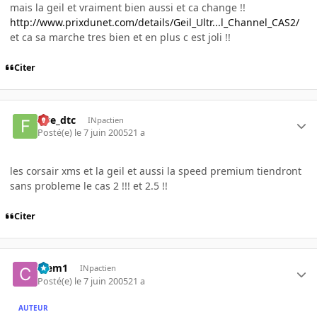
mais la geil et vraiment bien aussi et ca change !!
http://www.prixdunet.com/details/Geil_Ultr...l_Channel_CAS2/
et ca sa marche tres bien et en plus c est joli !!
Citer
five_dtc
INpactien
Posté(e)
le 7 juin 2005
21 a
les corsair xms et la geil et aussi la speed premium tiendront
sans probleme le cas 2 !!! et 2.5 !!
Citer
Clem1
INpactien
Posté(e)
le 7 juin 2005
21 a
AUTEUR