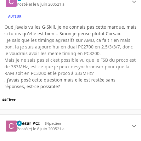
Posté(e)
le 8 juin 2005
21 a
AUTEUR
Oué j'avais vu les G-Skill, je ne connais pas cette marque, mais
si tu dis qu'elle est bien... Sinon je pense plutot Corsair.
. Je sais que les timings agressifs sur AMD, ca fait rien mais
bon, la je suis aujourd'hui en dual PC2700 en 2.5/3/3/7, donc
je voudrais avoir les meme timing en PC3200.
Mais je ne sais pas si c'est possible vu que le FSB du proco est
de 333MHz, est-ce-que je peux desynchroniser pour que la
RAM soit en PC3200 et le proco à 333MHz?
, j'avais posé cette question mais elle est restée sans
réponses, est-ce possible?
Citer
Caesar PCI
INpactien
Posté(e)
le 8 juin 2005
21 a