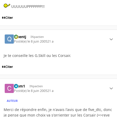
UUUUUUPPPPPPP!!!
Citer
Quentj
INpactien
Posté(e)
le 8 juin 2005
21 a
Je te conseille les G.Skill ou les Corsair.
Citer
Clem1
INpactien
Posté(e)
le 8 juin 2005
21 a
AUTEUR
Merci de répondre enfin, je n'avais l'avis que de five_dtc, donc
je pense que mon choix va s'orrienter sur les Corsair (=>reve