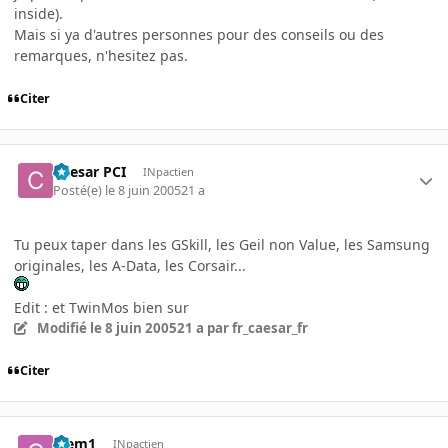
inside).
Mais si ya d'autres personnes pour des conseils ou des
remarques, n'hesitez pas.
Citer
Caesar PCI
INpactien
Posté(e)
le 8 juin 2005
21 a
Tu peux taper dans les GSkill, les Geil non Value, les Samsung
originales, les A-Data, les Corsair...
Edit : et TwinMos bien sur
Modifié
le 8 juin 2005
21 a
par fr_caesar_fr
Citer
Clem1
INpactien