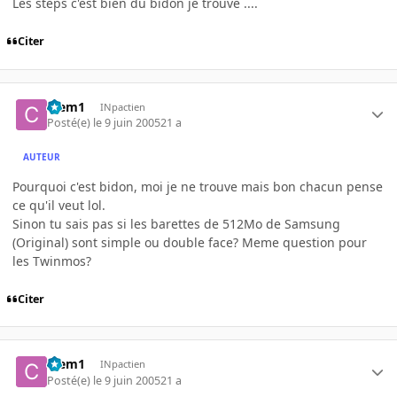
Les steps c'est bien du bidon je trouve ....
Citer
Clem1
INpactien
Posté(e)
le 9 juin 2005
21 a
AUTEUR
Pourquoi c'est bidon, moi je ne trouve mais bon chacun pense
ce qu'il veut lol.
Sinon tu sais pas si les barettes de 512Mo de Samsung
(Original) sont simple ou double face? Meme question pour
les Twinmos?
Citer
Clem1
INpactien
Posté(e)
le 9 juin 2005
21 a