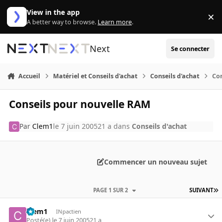
Aller au contenu
View in the app
×
Di
A better way to browse.
Learn more
.
Next
Se connecter
Accueil
Matériel et Conseils d'achat
Conseils d'achat
Co
Conseils pour nouvelle RAM
Par
Clem1
le 7 juin 2005
21 a
dans
Conseils d'achat
Commencer un nouveau sujet
PAGE 1 SUR 2
SUIVANT
Clem1
INpactien
Posté(e)
le 7 juin 2005
21 a