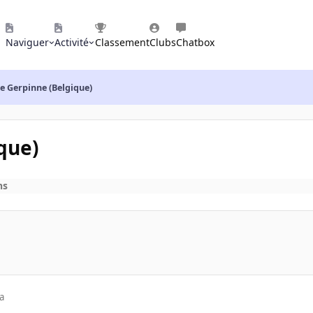
Naviguer
Activité
Classement
Clubs
Chatbox
de Gerpinne (Belgique)
que)
ns
a