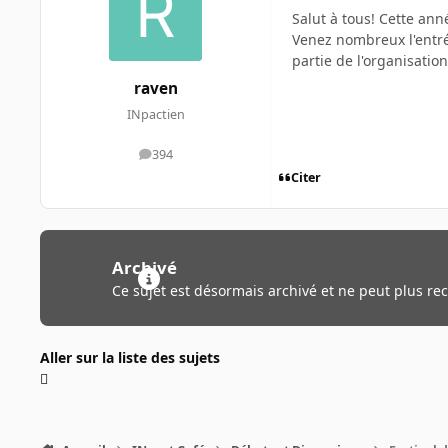
Salut à tous! Cette anné
Venez nombreux l'entrée
partie de l'organisatio
raven
INpactien
394
messages
Citer
Archivé
Ce sujet est désormais archivé et ne peut plus re
Aller sur la liste des sujets