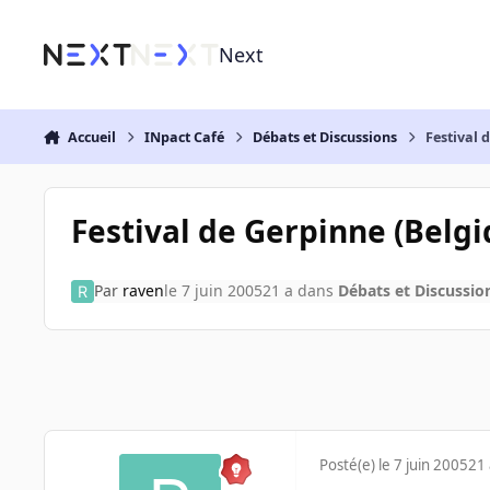
Aller au contenu
Next
Accueil
INpact Café
Débats et Discussions
Festival 
Festival de Gerpinne (Belgi
Par
raven
le 7 juin 2005
21 a
dans
Débats et Discussio
Posté(e)
le 7 juin 2005
21 