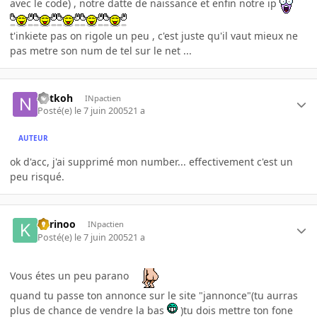
avec le code) , notre datte de naissance et enfin notre ip
t'inkiete pas on rigole un peu , c'est juste qu'il vaut mieux ne
pas metre son num de tel sur le net ...
netkoh
INpactien
Posté(e)
le 7 juin 2005
21 a
AUTEUR
ok d'acc, j'ai supprimé mon number... effectivement c'est un
peu risqué.
karinoo
INpactien
Posté(e)
le 7 juin 2005
21 a
Vous étes un peu parano
quand tu passe ton annonce sur le site "jannonce"(tu aurras
plus de chance de vendre la bas
)tu dois mettre ton fone