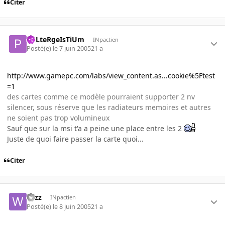
Citer
PoLteRgeIsTiUm
INpactien
Posté(e)
le 7 juin 2005
21 a
http://www.gamepc.com/labs/view_content.as...cookie%5Ftest
=1
des cartes comme ce modèle pourraient supporter 2 nv
silencer, sous réserve que les radiateurs memoires et autres
ne soient pas trop volumineux
Sauf que sur la msi t'a a peine une place entre les 2
Juste de quoi faire passer la carte quoi...
Citer
wizz
INpactien
Posté(e)
le 8 juin 2005
21 a