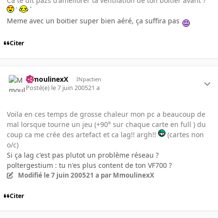
Ca te dit pazs d'améliorer ta ventilation de ton boitier avant ?
Meme avec un boitier super bien aéré, ça suffira pas
Citer
MmoulinexX
INpactien
Posté(e)
le 7 juin 2005
21 a
Voila en ces temps de grosse chaleur mon pc a beaucoup de
mal lorsque tourne un jeu (+90° sur chaque carte en full ) du
coup ca me crée des artefact et ca lag!! argh!!
(cartes non
o/c)
Si ça lag c'est pas plutot un problème réseau ?
poltergestium : tu n'es plus content de ton VF700 ?
Modifié
le 7 juin 2005
21 a
par MmoulinexX
Citer