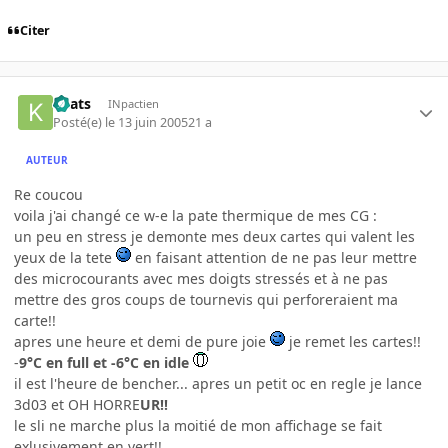
Citer
Keats
INpactien
Posté(e)
le 13 juin 2005
21 a
AUTEUR
Re coucou
voila j'ai changé ce w-e la pate thermique de mes CG :
un peu en stress je demonte mes deux cartes qui valent les
yeux de la tete
en faisant attention de ne pas leur mettre
des microcourants avec mes doigts stressés et à ne pas
mettre des gros coups de tournevis qui perforeraient ma
carte!!
apres une heure et demi de pure joie
je remet les cartes!!
-
9°C en full et -6°C en idle
il est l'heure de bencher... apres un petit oc en regle je lance
3d03 et OH HORRE
UR!!
le sli ne marche plus la moitié de mon affichage se fait
exlusivement en vert!!