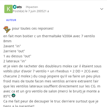
Keats
INpactien
Posté(e)
le 7 juin 2005
21 a
AUTEUR
pour toutes ces reponses!
en fait mon boitier c un thermaltake V200A avec 7 ventilo
8mm
2avant "in"
2arriere "out"
1 au dessus "out"
2 lateraux "in"
et je vien de racheter des doubleurs molex car il étaient sous
voltés (dur d'avoir 7 ventilo + un rheobus + 2 DD + 2CG avec
chacune 2 molex ) du coup jespere qu'il va faire un peu plus
froid mais de toute facon mes ventilos arriere extraient l'air
que les ventilos lateraux soufflent directement sur les CG. m
avec ca et un gro ventilo de salon (merci le bruit) je monte a
85°C
Ca me fait peur de decouper le truc derriere surtout que je
tiens a la garantie!!