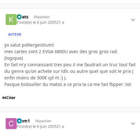
Keats
INpactien
Posté(e)
le 6 juin 2005
21 a
AUTEUR
yo salut poltergeistium!
mes cartes sont 2 EVGA 6800U avec des gros gros rad.
(logique)
En fait m'y connaissant tres peu il me faudrait un truc tout fait
du genre qu'on achete sur ldlc ou autre quel que soit le prix (
enfin moins de 300€ qd m :) ).
Pasque bidouiller du matos a ce prix la ca me fait flipper :lol:
Citer
Clem1
INpactien
Posté(e)
le 6 juin 2005
21 a