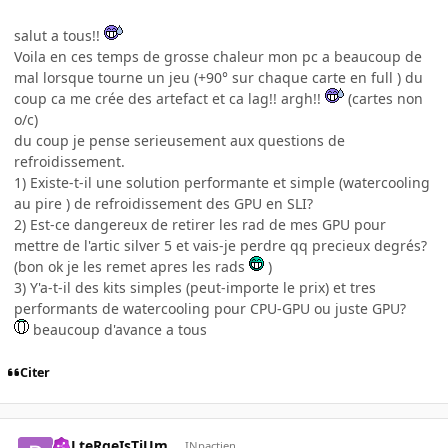
salut a tous!!
Voila en ces temps de grosse chaleur mon pc a beaucoup de
mal lorsque tourne un jeu (+90° sur chaque carte en full ) du
coup ca me crée des artefact et ca lag!! argh!!
(cartes non
o/c)
du coup je pense serieusement aux questions de
refroidissement.
1) Existe-t-il une solution performante et simple (watercooling
au pire ) de refroidissement des GPU en SLI?
2) Est-ce dangereux de retirer les rad de mes GPU pour
mettre de l'artic silver 5 et vais-je perdre qq precieux degrés?
(bon ok je les remet apres les rads
)
3) Y'a-t-il des kits simples (peut-importe le prix) et tres
performants de watercooling pour CPU-GPU ou juste GPU?
beaucoup d'avance a tous
Citer
PoLteRgeIsTiUm
INpactien