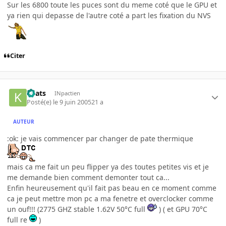
Sur les 6800 toute les puces sont du meme coté que le GPU et
ya rien qui depasse de l'autre coté a part les fixation du NVS
Citer
Keats
INpactien
Posté(e)
le 9 juin 2005
21 a
AUTEUR
:ok: je vais commencer par changer de pate thermique
mais ca me fait un peu flipper ya des toutes petites vis et je
me demande bien comment demonter tout ca...
Enfin heureusement qu'il fait pas beau en ce moment comme
ca je peut mettre mon pc a ma fenetre et overclocker comme
un ouf!!! (2775 GHZ stable 1.62V 50°C full
) ( et GPU 70°C
full re
)