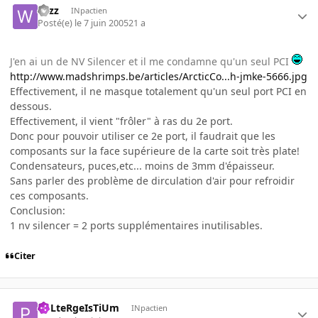
wizz
INpactien
Posté(e)
le 7 juin 2005
21 a
J'en ai un de NV Silencer et il me condamne qu'un seul PCI
http://www.madshrimps.be/articles/ArcticCo...h-jmke-5666.jpg
Effectivement, il ne masque totalement qu'un seul port PCI en
dessous.
Effectivement, il vient "frôler" à ras du 2e port.
Donc pour pouvoir utiliser ce 2e port, il faudrait que les
composants sur la face supérieure de la carte soit très plate!
Condensateurs, puces,etc... moins de 3mm d'épaisseur.
Sans parler des problème de dirculation d'air pour refroidir
ces composants.
Conclusion:
1 nv silencer = 2 ports supplémentaires inutilisables.
Citer
PoLteRgeIsTiUm
INpactien