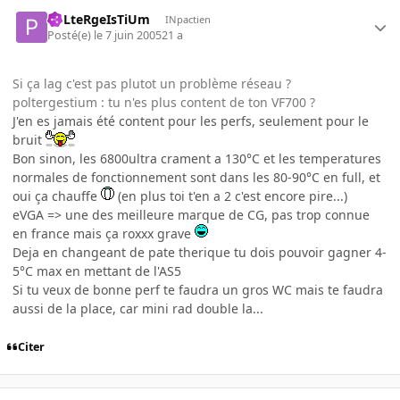
PoLteRgeIsTiUm
INpactien
Posté(e)
le 7 juin 2005
21 a
Si ça lag c'est pas plutot un problème réseau ?
poltergestium : tu n'es plus content de ton VF700 ?
J'en es jamais été content pour les perfs, seulement pour le
bruit
Bon sinon, les 6800ultra crament a 130°C et les temperatures
normales de fonctionnement sont dans les 80-90°C en full, et
oui ça chauffe
(en plus toi t'en a 2 c'est encore pire...)
eVGA => une des meilleure marque de CG, pas trop connue
en france mais ça roxxx grave
Deja en changeant de pate therique tu dois pouvoir gagner 4-
5°C max en mettant de l'AS5
Si tu veux de bonne perf te faudra un gros WC mais te faudra
aussi de la place, car mini rad double la...
Citer