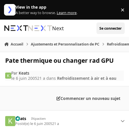
Aller au contenu
View in the app
×
Di
A better way to browse.
Learn more
.
Next
Se connecter
Accueil
Ajustements et Personnalisation de PC
Refroidissem
Pate thermique ou changer rad GPU
Par
Keats
le 6 juin 2005
21 a
dans
Refroidissement à air et à eau
Commencer un nouveau sujet
Keats
INpactien
Posté(e)
le 6 juin 2005
21 a