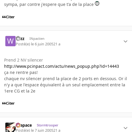
sympa, par contre j'espere que t'a de la place
Citer
wizz
INpactien
Posté(e)
le 6 juin 2005
21 a
Prend 2 NV silencer
http://www.pcinpact.com/actu/news_popup.php?id=14443
ça ne rentre pas!
chaque nv silencer prend la place de 2 ports en dessous. Or il
n'y a que l'espace équivalent à un seul emplacement entre la
1ere CG et la 2e
Citer
Krapace
Stormtrooper
Posté(e)
le 7 juin 2005
21 a