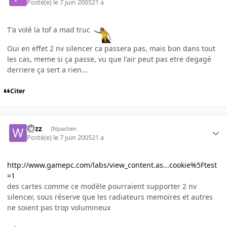
Posté(e)
le 7 juin 2005
21 a
T'a volé la tof a mad truc
Oui en effet 2 nv silencer ca passera pas, mais bon dans tout
les cas, meme si ça passe, vu que l'air peut pas etre degagé
derriere ça sert a rien...
Citer
wizz
INpactien
Posté(e)
le 7 juin 2005
21 a
http://www.gamepc.com/labs/view_content.as...cookie%5Ftest
=1
des cartes comme ce modèle pourraient supporter 2 nv
silencer, sous réserve que les radiateurs memoires et autres
ne soient pas trop volumineux