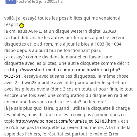
Posté(e)
le 3 juin 2005
21 a
voilà, j'ai essayé toutes les possibilités qui me venaient à
l'esprit
la cm: asus A8N-E, et un disque western digital 320GB
j'ai tout débranché les autres périfériques à part le lecteur
disquettes et le cd-rom, mis à jour le bios à 1003 (le 1004
dispo depuis aujourd'hui ne fonctionnant pas).
j'ai essayé comme dis dans le manuel en faisant une
disquette avec les pilotes, une autre disquette comme décrit
ici
http://www.short-media.com/forum/showthread.php?
t=32751
, essayé avec et sans ces disquettes, la même chose
avec 2 cd win2k modifié avec nlite pour ajouter le sp4 et un
avec les pilotes nvidia (donc 3 cds en tout), et pour finir, le tout
encore une fois avec une configuration du disque en raid et
encore une fois sans raid sur le sata3 au lieu du 1.
là je sais plus quoi faire, quand j'utilise la disquette il charge
les pilotes, mais dis qu'il ne les trouve pas (comme dans ce
topic
http://www.pcinpact.com/forum/sujet_52183.htm
), et si
je n'utilise pas la disquette ça reviend au même. A la fin de la
copie des fichiers, le résultat est partout le même: Error