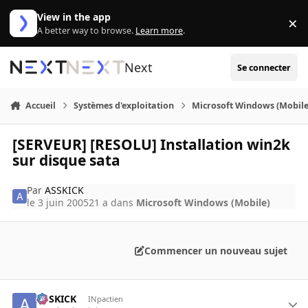
Aller au contenu
View in the app
×
Di
A better way to browse.
Learn more
.
Next
Se connecter
Accueil
Systèmes d'exploitation
Microsoft Windows (Mobile
[SERVEUR] [RESOLU] Installation win2k
sur disque sata
Par
ASSKICK
le 3 juin 2005
21 a
dans
Microsoft Windows (Mobile)
Commencer un nouveau sujet
ASSKICK
INpactien