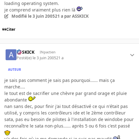
loading operating system.
je comprend vraiment plus rien là
Modifié
le 3 juin 2005
21 a
par ASSKICK
Citer
ASSKICK
INpactien
Posté(e)
le 3 juin 2005
21 a
AUTEUR
je sais pas comment je sais pas pourquoi...... mais ça
marche....
le tout est de sacrifier une chèvre par grand orage et pluie
abondante
nan sans dec, pour finir j'ai tout désactivé ce qui n'était pas
utilisé, y compris les contrôleurs ide et le 2ème contrôleur
sata, pas eu besoin de pilotes à l'installation de windobe pour
reconnaître le sata non-plus...... après 5 ou 6 fois c'est passé
y'a des fois où je me demande si je suis pas maudit