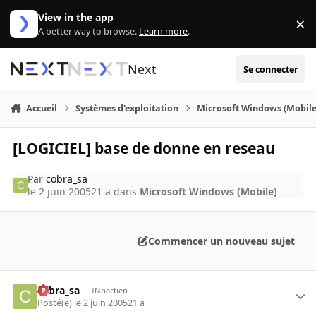
Aller au contenu
View in the app
×
Di
A better way to browse.
Learn more
.
Next
Se connecter
Accueil
Systèmes d'exploitation
Microsoft Windows (Mobile
[LOGICIEL] base de donne en reseau
Par
cobra_sa
le 2 juin 2005
21 a
dans
Microsoft Windows (Mobile)
Commencer un nouveau sujet
cobra_sa
INpactien
Posté(e)
le 2 juin 2005
21 a