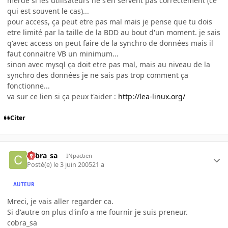
merde si les utilisateurs ne s'en servent pas correctement (ce
qui est souvent le cas)...
pour access, ça peut etre pas mal mais je pense que tu dois
etre limité par la taille de la BDD au bout d'un moment. je sais
q'avec access on peut faire de la synchro de données mais il
faut connaitre VB un minimum...
sinon avec mysql ça doit etre pas mal, mais au niveau de la
synchro des données je ne sais pas trop comment ça
fonctionne...
va sur ce lien si ça peux t'aider :
http://lea-linux.org/
Citer
cobra_sa
INpactien
Posté(e)
le 3 juin 2005
21 a
AUTEUR
Mreci, je vais aller regarder ca.
Si d'autre on plus d'info a me fournir je suis preneur.
cobra_sa