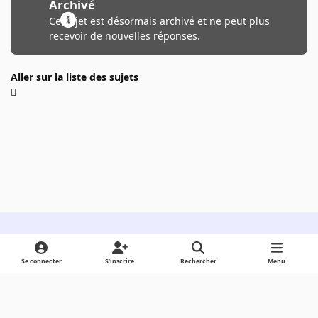
Archivé
Ce sujet est désormais archivé et ne peut plus
recevoir de nouvelles réponses.
Aller sur la liste des sujets
Light Mode
Dark Mode
System Preference
Se connecter
S’inscrire
Rechercher
Menu
Langue
Cookies
Powered by
Invision Community