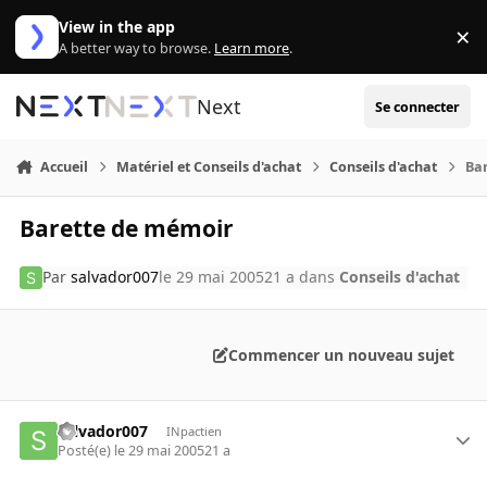
Aller au contenu
View in the app
×
Di
A better way to browse.
Learn more
.
Next
Se connecter
Accueil
Matériel et Conseils d'achat
Conseils d'achat
Ba
Barette de mémoir
Par
salvador007
le 29 mai 2005
21 a
dans
Conseils d'achat
Commencer un nouveau sujet
salvador007
INpactien
Posté(e)
le 29 mai 2005
21 a