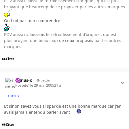
POV aussi il laisse le refroidissement d'origine , qui est plus
bruyant que beaucoup de ce proposer par les autres marques
On finit par rien comprendre !
POV aussi il
s
laisse
nt
le refroidissement d'origine , qui est
plus bruyant que beaucoup de ce
ux
propos
és
par les autres
marques
Citer
cignus-x
INpactien
Posté(e)
le 29 mai 2005
21 a
AUTEUR
Et sinon savez vous si sparkle est une bonne marque car j'en
avais jamais entendu parler avant
Citer