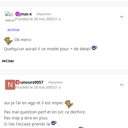
cignus-x
INpactien
Posté(e)
le 28 mai 2005
21 a
AUTEUR
Ok merci
Quelqu'un aurait il ce model pour + de detail
Citer
nounours0057
INpactien
Posté(e)
le 28 mai 2005
21 a
oui je l'ai en agp et il est impec
Pas mal question perf et en o/c ca dechire.
Pas trop a dire en plus.
Si t'as l'occaze prends la
.