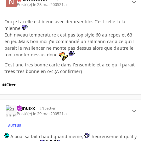
Posté(e)
le 28 mai 2005
21 a
Oui je l'ai elle est bleue avec deux ventilos.C'est celle la la
mienne
Euh niveau temperature c'est pas top style 60 au repos et 63
en jeu.Mais bon moi j'ai commandé un zalmann car a ce qu'il
parait le nvsilencer ne monte pas dessus alors que d'autre le
font monter dessus donc
C'est une tres bonne carte dans l'ensemble et a ce qu'il parait
trees tres bonne en o/c.(A confirmer)
Citer
cignus-x
INpactien
Posté(e)
le 29 mai 2005
21 a
AUTEUR
A ouai sa fait chaud quand même,
heureusement qu'il y