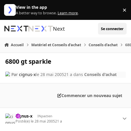
Aller au contenu
View in the app
×
Di
A better way to browse.
Learn more
.
Next
Se connecter
Accueil
Matériel et Conseils d'achat
Conseils d'achat
680
6800 gt sparkle
Par
cignus-x
le 28 mai 2005
21 a
dans
Conseils d'achat
Commencer un nouveau sujet
cignus-x
INpactien
Posté(e)
le 28 mai 2005
21 a