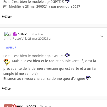
Edit: C'est bien le modele ag40GPT????
Modifié
le 28 mai 2005
21 a
par nounours0057
Citer
cignus-x
INpactien
Posté(e)
le 28 mai 2005
21 a
AUTEUR
Edit: C'est bien le modele ag40GPT????
Mais elle est bleu et le rad et double ventillé, c'est la
precedente de la derniere version qui est verte et a un fan
simple (il me semble).
Et sinon au niveau chaleur sa donne quoi d'origine
Citer
nounours0057
INpactien