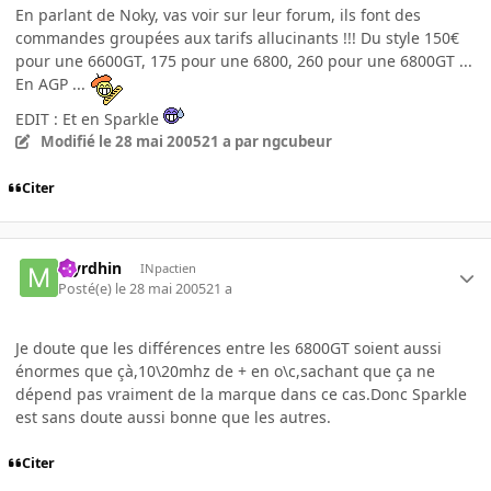
En parlant de Noky, vas voir sur leur forum, ils font des
commandes groupées aux tarifs allucinants !!! Du style 150€
pour une 6600GT, 175 pour une 6800, 260 pour une 6800GT ...
En AGP ...
EDIT : Et en Sparkle
Modifié
le 28 mai 2005
21 a
par ngcubeur
Citer
Myrdhin
INpactien
Posté(e)
le 28 mai 2005
21 a
Je doute que les différences entre les 6800GT soient aussi
énormes que çà,10\20mhz de + en o\c,sachant que ça ne
dépend pas vraiment de la marque dans ce cas.Donc Sparkle
est sans doute aussi bonne que les autres.
Citer