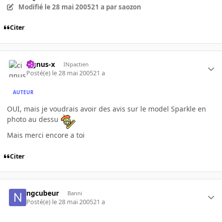
Modifié
le 28 mai 2005
21 a
par saozon
Citer
cignus-x
INpactien
Posté(e)
le 28 mai 2005
21 a
AUTEUR
OUI, mais je voudrais avoir des avis sur le model Sparkle en
photo au dessu
Mais merci encore a toi
Citer
ngcubeur
Banni
Posté(e)
le 28 mai 2005
21 a