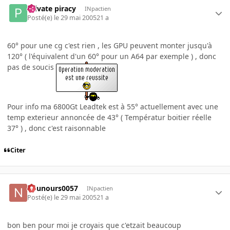
Private piracy
INpactien
Posté(e)
le 29 mai 2005
21 a
60° pour une cg c'est rien , les GPU peuvent monter jusqu'à
120° ( l'équivalent d'un 60° pour un A64 par exemple ) , donc
pas de soucis
Pour info ma 6800Gt Leadtek est à 55° actuellement avec une
temp exterieur annoncée de 43° ( Températur boitier réelle
37° ) , donc c'est raisonnable
Citer
nounours0057
INpactien
Posté(e)
le 29 mai 2005
21 a
bon ben pour moi je croyais que c'etzait beaucoup