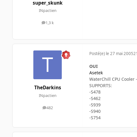
super_skunk
INpactien
1,3 k
messages
Posté(e)
le 27 mai 2005
2
OUI
Asetek
WaterChill CPU Cooler 
SUPPORTS:
TheDarkins
-S478
INpactien
-S462
-S939
482
messages
-S940
-S754