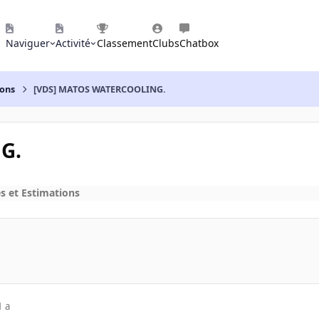
Naviguer
Activité
Classement
Clubs
Chatbox
ions
[VDS] MATOS WATERCOOLING.
G.
s et Estimations
1 a