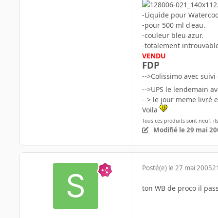
-Liquide pour Watercool
-pour 500 ml d'eau.
-couleur bleu azur.
-totalement introuvabl
VENDU
FDP
-->Colissimo avec suivi
-->UPS le lendemain av
--> le jour meme livré 
Voila
Tous ces produits sont neuf, il
Modifié
le 29 mai 2
Posté(e)
le 27 mai 2005
2
ton WB de proco il pass