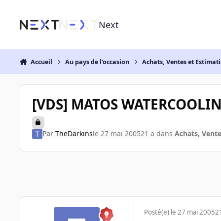
Aller au contenu
Next
Accueil
Au pays de l'occasion
Achats, Ventes et Estimat
[VDS] MATOS WATERCOOLIN
Par
TheDarkins
le 27 mai 2005
21 a
dans
Achats, Vente
Posté(e)
le 27 mai 2005
2