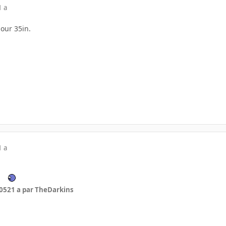
1 a
pour 35in.
1 a
005
21 a
par TheDarkins