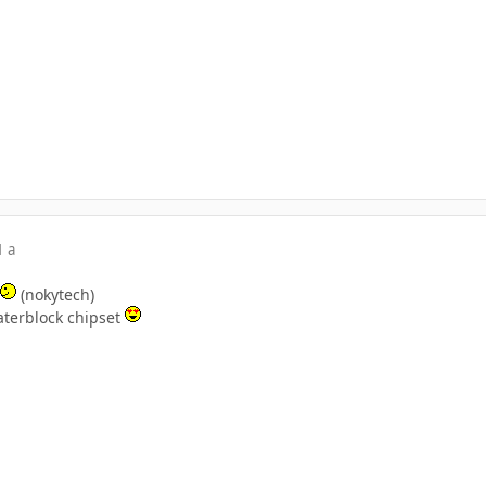
1 a
(nokytech)
aterblock chipset