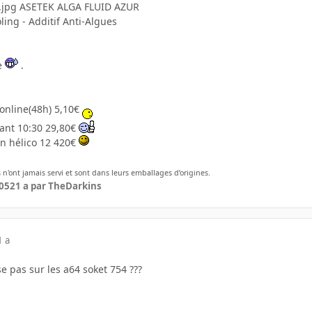
ASETEK ALGA FLUID AZUR
ing - Additif Anti-Algues
e
.
 online(48h) 5,10€
ant 10:30 29,80€
en hélico 12 420€
s n'ont jamais servi et sont dans leurs emballages d’origines.
005
21 a
par TheDarkins
1 a
e pas sur les a64 soket 754 ???