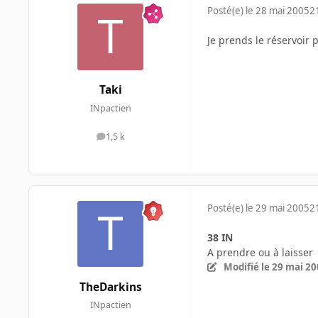
Posté(e)
le 28 mai 2005
2
Je prends le réservoir 
Taki
INpactien
1,5 k
messages
Posté(e)
le 29 mai 2005
2
38 IN
A prendre ou à laisser
Modifié
le 29 mai 2
TheDarkins
INpactien