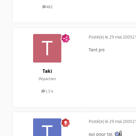
482
messages
Posté(e)
le 29 mai 2005
2
Tant pis
Taki
INpactien
1,5 k
messages
Posté(e)
le 29 mai 2005
2
oui pour toi.