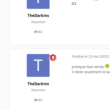
ICI
TheDarkins
INpactien
482
messages
Posté(e)
le 29 mai 2005
2
presque tout vendu
il reste seulement le w
TheDarkins
INpactien
482
messages