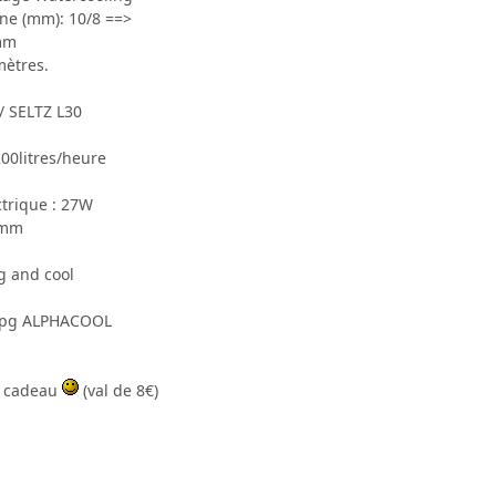
ne (mm): 10/8 ==>
 mm
mètres.
 SELTZ L30
200litres/heure
trique : 27W
6mm
g and cool
ALPHACOOL
l cadeau
(val de 8€)