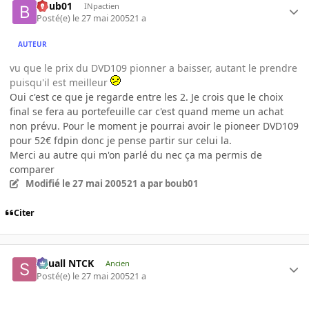
boub01
INpactien
Posté(e)
le 27 mai 2005
21 a
AUTEUR
vu que le prix du DVD109 pionner a baisser, autant le prendre
puisqu'il est meilleur
Oui c'est ce que je regarde entre les 2. Je crois que le choix
final se fera au portefeuille car c'est quand meme un achat
non prévu. Pour le moment je pourrai avoir le pioneer DVD109
pour 52€ fdpin donc je pense partir sur celui la.
Merci au autre qui m'on parlé du nec ça ma permis de
comparer
Modifié
le 27 mai 2005
21 a
par boub01
Citer
Squall NTCK
Ancien
Posté(e)
le 27 mai 2005
21 a