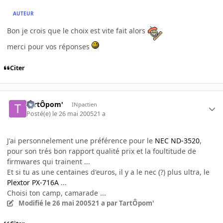
AUTEUR
Bon je crois que le choix est vite fait alors
merci pour vos réponses
Citer
TartÔpom'
INpactien
Posté(e)
le 26 mai 2005
21 a
J'ai personnelement une préférence pour le
NEC ND-3520
,
pour son trés bon rapport qualité prix et la foultitude de
firmwares qui trainent ...
Et si tu as une centaines d'euros, il y a le nec (?) plus ultra, le
Plextor PX-716A
...
Choisi ton camp, camarade ...
Modifié
le 26 mai 2005
21 a
par TartÔpom'