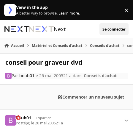
Aller au contenu
View in the app
×
Di
A better way to browse.
Learn more
.
Next
Se connecter
Accueil
Matériel et Conseils d'achat
Conseils d'achat
con
conseil pour graveur dvd
Par
boub01
le 26 mai 2005
21 a
dans
Conseils d'achat
Commencer un nouveau sujet
boub01
INpactien
Posté(e)
le 26 mai 2005
21 a