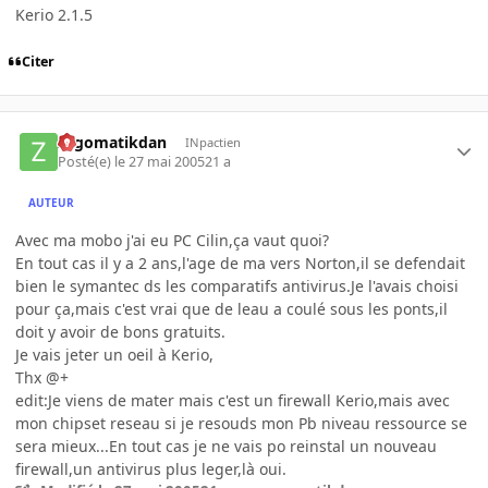
Kerio 2.1.5
Citer
zygomatikdan
INpactien
Posté(e)
le 27 mai 2005
21 a
AUTEUR
Avec ma mobo j'ai eu PC Cilin,ça vaut quoi?
En tout cas il y a 2 ans,l'age de ma vers Norton,il se defendait
bien le symantec ds les comparatifs antivirus.Je l'avais choisi
pour ça,mais c'est vrai que de leau a coulé sous les ponts,il
doit y avoir de bons gratuits.
Je vais jeter un oeil à Kerio,
Thx @+
edit:Je viens de mater mais c'est un firewall Kerio,mais avec
mon chipset reseau si je resouds mon Pb niveau ressource se
sera mieux...En tout cas je ne vais po reinstal un nouveau
firewall,un antivirus plus leger,là oui.