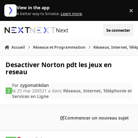
Aller au contenu
View in the app
×
Di
A better way to browse.
Learn more
.
Next
Se connecter
Accueil
Réseaux et Programmation
Réseaux, Internet, Télé
Desactiver Norton pdt les jeux en
reseau
Par
zygomatikdan
le 25 mai 2005
21 a
dans
Réseaux, Internet, Téléphonie et
Services en Ligne
Commencer un nouveau sujet