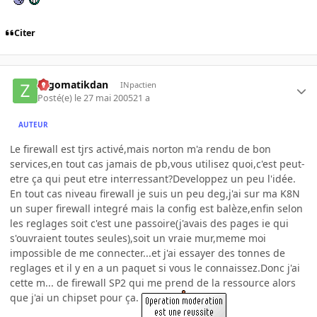
Citer
zygomatikdan
INpactien
Posté(e)
le 27 mai 2005
21 a
AUTEUR
Le firewall est tjrs activé,mais norton m'a rendu de bon
services,en tout cas jamais de pb,vous utilisez quoi,c'est peut-
etre ça qui peut etre interressant?Developpez un peu l'idée.
En tout cas niveau firewall je suis un peu deg,j'ai sur ma K8N
un super firewall integré mais la config est balèze,enfin selon
les reglages soit c'est une passoire(j'avais des pages ie qui
s'ouvraient toutes seules),soit un vraie mur,meme moi
impossible de me connecter...et j'ai essayer des tonnes de
reglages et il y en a un paquet si vous le connaissez.Donc j'ai
cette m... de firewall SP2 qui me prend de la ressource alors
que j'ai un chipset pour ça.