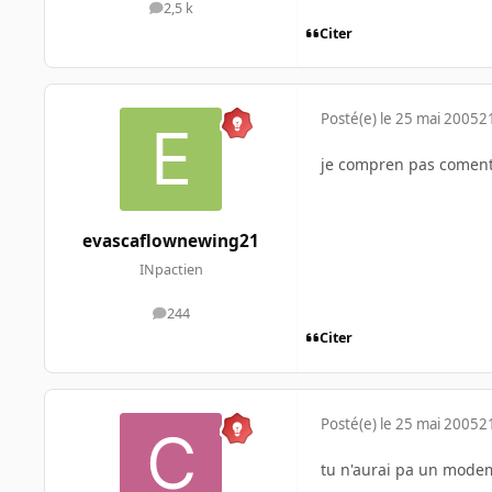
2,5 k
messages
Citer
Posté(e)
le 25 mai 2005
2
je compren pas coment 
evascaflownewing21
INpactien
244
messages
Citer
Posté(e)
le 25 mai 2005
2
tu n'aurai pa un modem