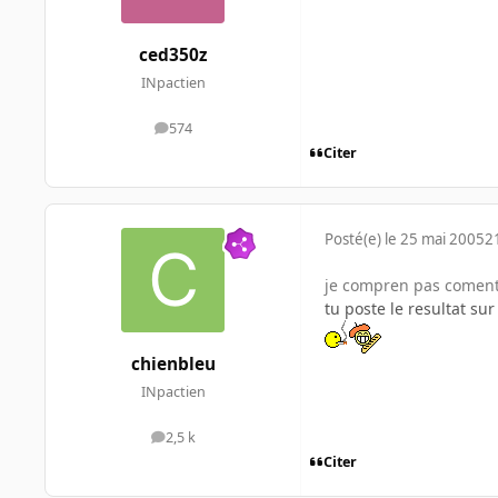
ced350z
INpactien
574
messages
Citer
Posté(e)
le 25 mai 2005
2
je compren pas coment 
tu poste le resultat su
chienbleu
INpactien
2,5 k
messages
Citer