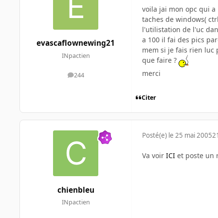
voila jai mon opc qui a
taches de windows( ctrl
l'utilistation de l'uc 
a 100 il fai des pics p
evascaflownewing21
mem si je fais rien luc
INpactien
que faire ?
merci
244
messages
Citer
Posté(e)
le 25 mai 2005
2
Va voir
ICI
et poste un r
chienbleu
INpactien