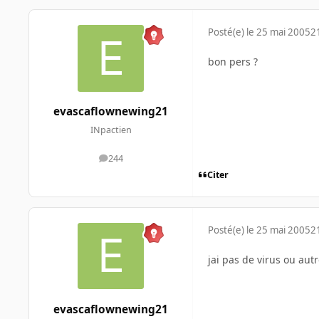
Posté(e)
le 25 mai 2005
2
bon pers ?
evascaflownewing21
INpactien
244
messages
Citer
Posté(e)
le 25 mai 2005
2
jai pas de virus ou aut
evascaflownewing21