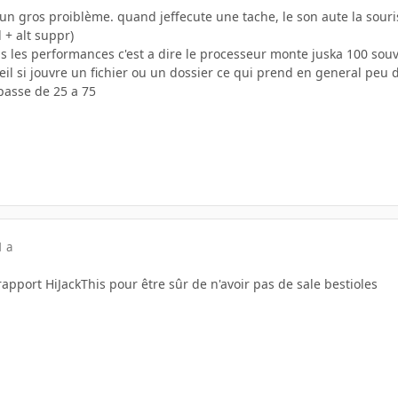
 un gros proiblème. quand jeffecute une tache, le son aute la souris
 + alt suppr)
dans les performances c'est a dire le processeur monte juska 100 sou
areil si jouvre un fichier ou un dossier ce qui prend en general peu 
 passe de 25 a 75
1 a
apport HiJackThis pour être sûr de n'avoir pas de sale bestioles