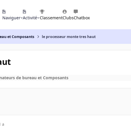
Naviguer
Activité
Classement
Clubs
Chatbox
reau et Composants
le processeur monte tres haut
aut
nateurs de bureau et Composants
1 a