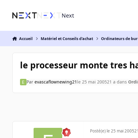
Aller au contenu
Next
Accueil
Matériel et Conseils d'achat
Ordinateurs de bu
le processeur monte tres h
Par
evascaflownewing21
le 25 mai 2005
21 a
dans
Ordi
Posté(e)
le 25 mai 2005
2