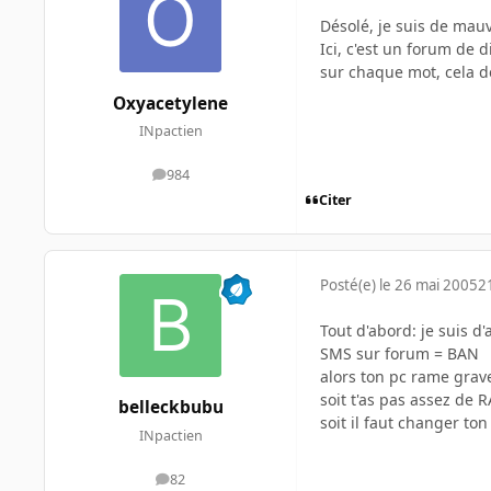
Désolé, je suis de mauv
Ici, c'est un forum de 
sur chaque mot, cela de
Oxyacetylene
INpactien
984
messages
Citer
Posté(e)
le 26 mai 2005
2
Tout d'abord: je suis d
SMS sur forum = BAN
alors ton pc rame grave
soit t'as pas assez de 
belleckbubu
soit il faut changer ton
INpactien
82
messages