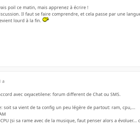
ais poil ce matin, mais apprenez à écrire !
discussion. Il faut se faire comprendre, et cela passe par une langu
vient lourd à la fin.
1 a
'accord avec oxyacetilene: forum different de Chat ou SMS.
: soit sa vient de ta config un peu légère de partout: ram, cpu,...
RAM
 CPU (si sa rame avec de la musique, faut penser alors a évoluer... c'