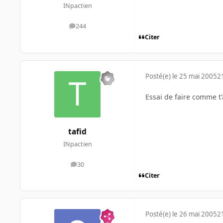
INpactien
244
messages
Citer
Posté(e)
le 25 mai 2005
2
Essai de faire comme t'
tafid
INpactien
30
messages
Citer
Posté(e)
le 26 mai 2005
2