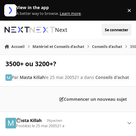
Aller au contenu
View in the app
×
Di
A better way to browse.
Learn more
.
Next
Se connecter
Accueil
Matériel et Conseils d'achat
Conseils d'achat
35
3500+ ou 3200+?
Par
Masta Killah
le 25 mai 2005
21 a
dans
Conseils d'achat
Commencer un nouveau sujet
Masta Killah
INpactien
Posté(e)
le 25 mai 2005
21 a