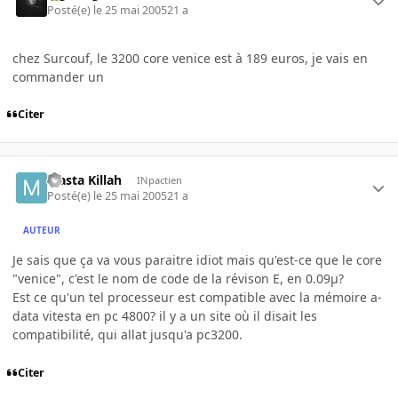
Posté(e)
le 25 mai 2005
21 a
chez Surcouf, le 3200 core venice est à 189 euros, je vais en
commander un
Citer
Masta Killah
INpactien
Posté(e)
le 25 mai 2005
21 a
AUTEUR
Je sais que ça va vous paraitre idiot mais qu'est-ce que le core
"venice", c'est le nom de code de la révison E, en 0.09µ?
Est ce qu'un tel processeur est compatible avec la mémoire a-
data vitesta en pc 4800? il y a un site où il disait les
compatibilité, qui allat jusqu'a pc3200.
Citer