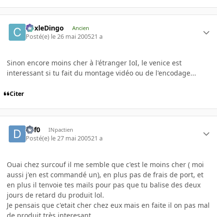
CoxleDingo
Ancien
Posté(e)
le 26 mai 2005
21 a
Sinon encore moins cher à l'étranger IoI, le venice est
interessant si tu fait du montage vidéo ou de l'encodage...
Citer
def0
INpactien
Posté(e)
le 27 mai 2005
21 a
Ouai chez surcouf il me semble que c'est le moins cher ( moi
aussi j'en est commandé un), en plus pas de frais de port, et
en plus il tenvoie tes mails pour pas que tu balise des deux
jours de retard du produit lol.
Je pensais que c'etait cher chez eux mais en faite il on pas mal
de produit très interesant.