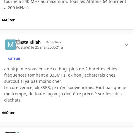
tourne a 240 MHz au maximum. Tous les Athlons 64 tournent
a 200 MHz :)
Citer
Masta Killah
INpactien
Posté(e)
le 25 mai 2005
21 a
AUTEUR
ah ok je me souviens de ce bug, plus de 2 barettes et les
fréquences tombent à 333MHz, ok bon j'acheterais chez
surcouf si ya pas moins cher.
Le core venice, ok SSE3, je m'en souviendrais. Faut pas que je
me trompe, de toute façon ça doit être précisé sur les sites
d'achats.
Citer