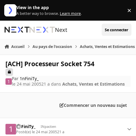
Aller au contenu
View in the app
×
Di
A better way to browse.
Learn more
.
Next
Se connecter
Accueil
Au pays de l'occasion
Achats, Ventes et Estimations
[ACH] Processeur Socket 754
Par
1nFiniTy_
le 24 mai 2005
21 a
dans
Achats, Ventes et Estimations
Commencer un nouveau sujet
1nFiniTy_
INpactien
Posté(e)
le 24 mai 2005
21 a