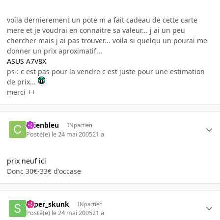
voila dernierement un pote m a fait cadeau de cette carte
mere et je voudrai en connaitre sa valeur... j ai un peu
chercher mais j ai pas trouver... voila si quelqu un pourai me
donner un prix aproximatif...
ASUS A7V8X
ps : c est pas pour la vendre c est juste pour une estimation
de prix...
merci ++
chienbleu
INpactien
Posté(e)
le 24 mai 2005
21 a
prix neuf ici
Donc 30€-33€ d'occase
super_skunk
INpactien
Posté(e)
le 24 mai 2005
21 a