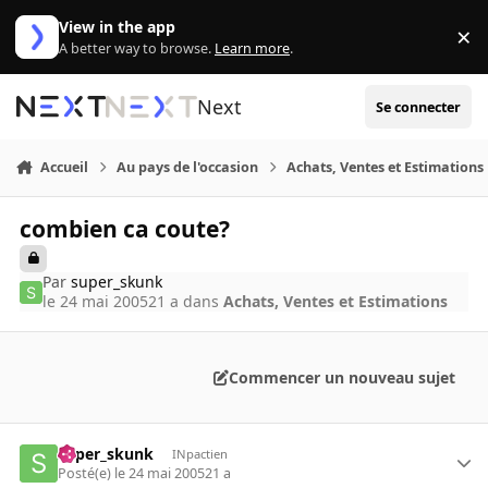
Aller au contenu
View in the app
×
Di
A better way to browse.
Learn more
.
Next
Se connecter
Accueil
Au pays de l'occasion
Achats, Ventes et Estimations
combien ca coute?
Par
super_skunk
le 24 mai 2005
21 a
dans
Achats, Ventes et Estimations
Commencer un nouveau sujet
super_skunk
INpactien
Posté(e)
le 24 mai 2005
21 a