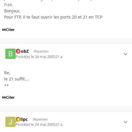
free.
Bonjour,
Pour FTP, il te faut ouvrir les ports 20 et 21 en TCP
Citer
BoobZ
INpactien
Posté(e)
le 24 mai 2005
21 a
Re,
le 21 suffit....
++
Citer
jedipc
INpactien
Posté(e)
le 24 mai 2005
21 a