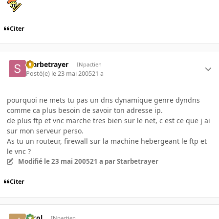
Citer
Starbetrayer
INpactien
Posté(e)
le 23 mai 2005
21 a
pourquoi ne mets tu pas un dns dynamique genre dyndns
comme ca plus besoin de savoir ton adresse ip.
de plus ftp et vnc marche tres bien sur le net, c est ce que j ai
sur mon serveur perso.
As tu un routeur, firewall sur la machine hebergeant le ftp et
le vnc ?
Modifié
le 23 mai 2005
21 a
par Starbetrayer
Citer
jakol
INpactien