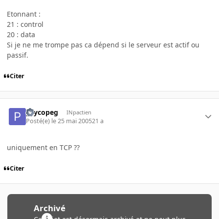
Etonnant :
21 : control
20 : data
Si je ne me trompe pas ca dépend si le serveur est actif ou
passif.
Citer
psycopeg
INpactien
Posté(e)
le 25 mai 2005
21 a
uniquement en TCP ??
Citer
Archivé