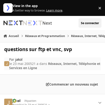
Aller au contenu
View in the app
×
Di
A better way to browse.
Learn more
.
Next
Se connecter
Accueil
Réseaux et Programmation
Réseaux, Internet, Télé
questions sur ftp et vnc, svp
Par
jakol
le 23 mai 2005
21 a
dans
Réseaux, Internet, Téléphonie et
Services en Ligne
Commencer un nouveau sujet
jakol
INpactien
Posté(e)
le 23 mai 2005
21 a