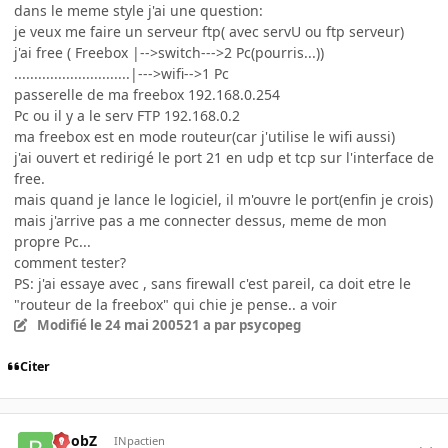
dans le meme style j'ai une question:
je veux me faire un serveur ftp( avec servU ou ftp serveur)
j'ai free ( Freebox |-->switch--->2 Pc(pourris...))
.............................|--->wifi-->1 Pc
passerelle de ma freebox 192.168.0.254
Pc ou il y a le serv FTP 192.168.0.2
ma freebox est en mode routeur(car j'utilise le wifi aussi)
j'ai ouvert et redirigé le port 21 en udp et tcp sur l'interface de
free.
mais quand je lance le logiciel, il m'ouvre le port(enfin je crois)
mais j'arrive pas a me connecter dessus, meme de mon
propre Pc...
comment tester?
PS: j'ai essaye avec , sans firewall c'est pareil, ca doit etre le
"routeur de la freebox" qui chie je pense.. a voir
Modifié
le 24 mai 2005
21 a
par psycopeg
Citer
BoobZ
INpactien