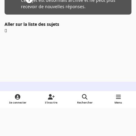
Ce sujet est désormais archivé et ne peut plus
recevoir de nouvelles réponses.
Aller sur la liste des sujets
Light Mode
Dark Mode
System Preference
Se connecter
S’inscrire
Rechercher
Menu
Langue
Cookies
Powered by
Invision Community