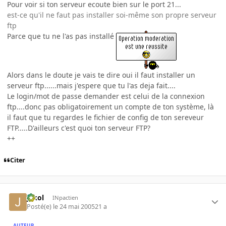
Pour voir si ton serveur ecoute bien sur le port 21...
est-ce qu'il ne faut pas installer soi-même son propre serveur
ftp
Parce que tu ne l'as pas installé
Alors dans le doute je vais te dire oui il faut installer un
serveur ftp......mais j'espere que tu l'as deja fait....
Le login/mot de passe demander est celui de la connexion
ftp....donc pas obligatoirement un compte de ton système, là
il faut que tu regardes le fichier de config de ton sereveur
FTP.....D'ailleurs c'est quoi ton serveur FTP?
++
Citer
jakol
INpactien
Posté(e)
le 24 mai 2005
21 a
AUTEUR