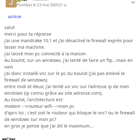
Posté(e)
le 23 mai 2005
21 a
AUTEUR
salut
merci pour ta réponse
j'ai une mandrake 10.1 et j'ai désactivé le firewall exprès pour
tester ma machine.
j'ai laissé mon pc connecté à la maison.
Au boulot, sur un windows, j'ai tenté de faire un ftp...mais en
vain
j'ai donc installé vnc sur le pc du boulot (j'ai pas enlevé le
firewall de windows)
entre midi et deux; j'ai tenté un vnc sur l'adresse ip de mon
windows (ip connu grâce au site adresse.com),
Au boulot, l'architecture est:
modem -->routeur wifi--->mon pc
d'aprs toi ; c'est soit le routeur qui bloque le vnc? ou le firewall
de windows sur mon pc?
en gros je pense que j'ai dit le maximum...
Citer