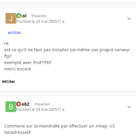
jakol
INpactien
Posté(e)
le 24 mai 2005
21 a
AUTEUR
re
est-ce qu'il ne faut pas installer soi-même son propre serveur
ftp?
exemple avec ProFTPD?
merci encore
Citer
BoobZ
INpactien
Posté(e)
le 24 mai 2005
21 a
Commene sur ta mandrake par effectuer un nmap -sS
tonadresseIP