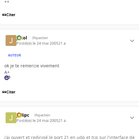
++
Citer
jakol
INpactien
Posté(e)
le 24 mai 2005
21 a
AUTEUR
ok je te remercie vivement
A+
Citer
jedipc
INpactien
Posté(e)
le 24 mai 2005
21 a
j'ai ouvert et redirigé le port 21 en udp et tcp sur l'interface de