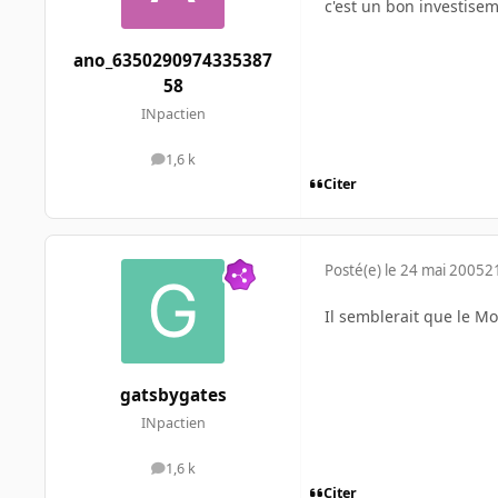
c'est un bon investiseme
ano_6350290974335387
58
INpactien
1,6 k
messages
Citer
Posté(e)
le 24 mai 2005
2
Il semblerait que le Mo
gatsbygates
INpactien
1,6 k
messages
Citer