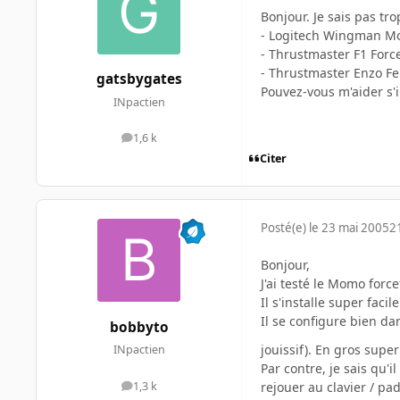
Bonjour. Je sais pas t
- Logitech Wingman M
- Thrustmaster F1 Forc
- Thrustmaster Enzo Fe
gatsbygates
Pouvez-vous m'aider s'il
INpactien
1,6 k
messages
Citer
Posté(e)
le 23 mai 2005
2
Bonjour,
J'ai testé le Momo force
Il s'installe super fac
Il se configure bien da
bobbyto
jouissif). En gros supe
INpactien
Par contre, je sais qu'
rejouer au clavier / pad
1,3 k
messages