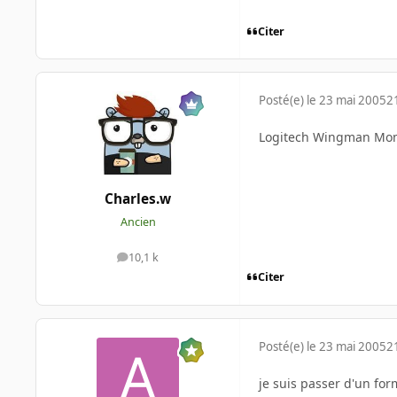
Citer
Posté(e)
le 23 mai 2005
2
Logitech Wingman Mo
Charles.w
Ancien
10,1 k
messages
Citer
Posté(e)
le 23 mai 2005
2
je suis passer d'un form