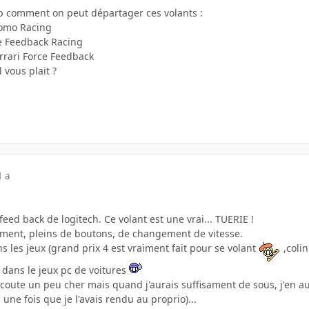
rop comment on peut départager ces volants :
omo Racing
e Feedback Racing
rrari Force Feedback
 vous plait ?
1 a
feed back de logitech. Ce volant est une vrai... TUERIE !
ilement, pleins de boutons, de changement de vitesse.
ns les jeux (grand prix 4 est vraiment fait pour se volant
,colin
r dans le jeux pc de voitures
il coute un peu cher mais quand j'aurais suffisament de sous, j'en
 une fois que je l'avais rendu au proprio)...