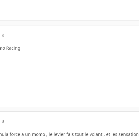
1 a
mo Racing
1 a
ula force a un momo , le levier fais tout le volant , et les sensatio