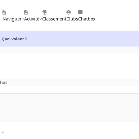
Naviguer
Activité
Classement
Clubs
Chatbox
Quel volant ?
chat
1 a