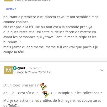
AUTEUR
pourtant a premiere vue, direct8 et w9 m'ont semblé simpa
comme chaines...
ok c'est pas a la tf1 like ou tout est a la seconde pret, ya
quelques ratés et aussi cette curieuse facon de mettre en
avant les personnes qui y travaillent : filmer la régie et les
bureaux..."
mais j'aime quand meme, meme si il est vrai que parfois je
coupe la télé ...
Magnet
INpactien
Posté(e)
le 22 mai 2005
21 a
Et un topic Brassens ?
Ah... là... c'est sûr que...
Ou un topic sur les collections ?
Moi je collectionne les croûtes de fromage et les couvertures
de TéléZ...