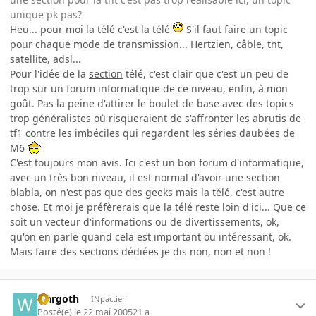
unique pk pas?
Heu... pour moi la télé c'est la télé
S'il faut faire un topic
pour chaque mode de transmission... Hertzien, câble, tnt,
satellite, adsl...
Pour l'idée de la
section
télé, c'est clair que c'est un peu de
trop sur un forum informatique de ce niveau, enfin, à mon
goût. Pas la peine d'attirer le boulet de base avec des topics
trop généralistes où risqueraient de s'affronter les abrutis de
tf1 contre les imbéciles qui regardent les séries daubées de
M6
C'est toujours mon avis. Ici c'est un bon forum d'informatique,
avec un très bon niveau, il est normal d'avoir une section
blabla, on n'est pas que des geeks mais la télé, c'est autre
chose. Et moi je préfèrerais que la télé reste loin d'ici... Que ce
soit un vecteur d'informations ou de divertissements, ok,
qu'on en parle quand cela est important ou intéressant, ok.
Mais faire des sections dédiées je dis non, non et non !
wargoth
INpactien
Posté(e)
le 22 mai 2005
21 a