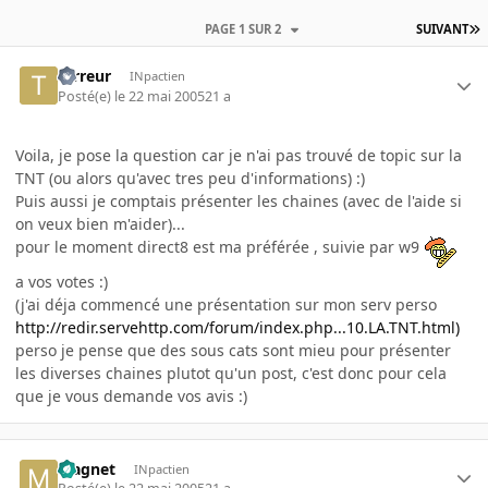
PAGE 1 SUR 2
SUIVANT
terreur
INpactien
Posté(e)
le 22 mai 2005
21 a
Voila, je pose la question car je n'ai pas trouvé de topic sur la
TNT (ou alors qu'avec tres peu d'informations) :)
Puis aussi je comptais présenter les chaines (avec de l'aide si
on veux bien m'aider)...
pour le moment direct8 est ma préférée , suivie par w9
a vos votes :)
(j'ai déja commencé une présentation sur mon serv perso
http://redir.servehttp.com/forum/index.php...10.LA.TNT.html)
perso je pense que des sous cats sont mieu pour présenter
les diverses chaines plutot qu'un post, c'est donc pour cela
que je vous demande vos avis :)
Magnet
INpactien