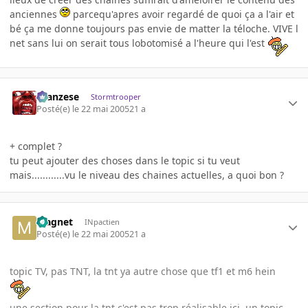
anciennes
parcequ'apres avoir regardé de quoi ça a l'air et
bé ça me donne toujours pas envie de matter la téloche. VIVE l
net sans lui on serait tous lobotomisé a l'heure qui l'est
ilcanzese
Stormtrooper
Posté(e)
le 22 mai 2005
21 a
+ complet ?
tu peut ajouter des choses dans le topic si tu veut
mais............vu le niveau des chaines actuelles, a quoi bon ?
Magnet
INpactien
Posté(e)
le 22 mai 2005
21 a
topic TV, pas TNT, la tnt ya autre chose que tf1 et m6 hein
une section pour la tnt c'est pas trop réalisable ici, un topic