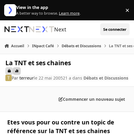
Aller au contenu
View in the app
×
Di
A better way to browse.
Learn more
.
Next
Se connecter
Accueil
INpact Café
Débats et Discussions
La TNT et ses
La TNT et ses chaines
Par
terreur
le 22 mai 2005
21 a
dans
Débats et Discussions
Commencer un nouveau sujet
Etes vous pour ou contre un topic de
référence sur la TNT et ses chaines