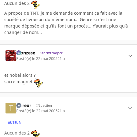
Aucun des 2
A propos de TNT, je me demande comment ça fait avec la
société de livraison du même nom... Genre si c'est une
marque déposée et qu'ils font un procès... Y'aurait plus qu'à
changer de nom...
ilcanzese
Stormtrooper
Posté(e)
le 22 mai 2005
21 a
et nobel alors ?
sacre magnet
terreur
INpactien
Posté(e)
le 22 mai 2005
21 a
AUTEUR
Aucun des 2