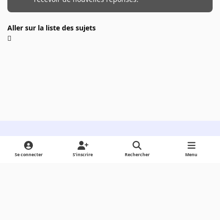
Aller sur la liste des sujets
Light Mode
Dark Mode
System Preference
Se connecter
S’inscrire
Rechercher
Menu
Langue
Cookies
Powered by
Invision Community