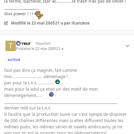
la ferme, bachelor, star-ac.............le trash n'as pas de limite !
___________________
divx power ! ! !
Modifié
le 22 mai 2005
21 a
par ilcanzese
terreur
INpactien
Posté(e)
le 22 mai 2005
21 a
AUTEUR
faut pas dire ça magnet, fait comme
moi...........................démenage !
pas pour la t.n.t. .............
mais pour la adsl ça etait un des motif de mon
démenegement.....
_______________________________________________________________
dernier môt sur la t.n.t.
Il faudra que la production suive car c'est sympa de disposer
de 200 chaînes différentes mais si elles diffusent toutes les
mêmes pubs, les mêmes séries et navets américains, je ne
vois pas où est le progrès pour les téléspectateurs!...