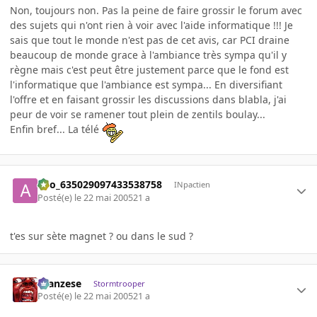
Non, toujours non. Pas la peine de faire grossir le forum avec
des sujets qui n'ont rien à voir avec l'aide informatique !!! Je
sais que tout le monde n'est pas de cet avis, car PCI draine
beaucoup de monde grace à l'ambiance très sympa qu'il y
règne mais c'est peut être justement parce que le fond est
l'informatique que l'ambiance est sympa... En diversifiant
l'offre et en faisant grossir les discussions dans blabla, j'ai
peur de voir se ramener tout plein de zentils boulay...
Enfin bref... La télé
ano_635029097433538758
INpactien
Posté(e)
le 22 mai 2005
21 a
t'es sur sète magnet ? ou dans le sud ?
ilcanzese
Stormtrooper
Posté(e)
le 22 mai 2005
21 a