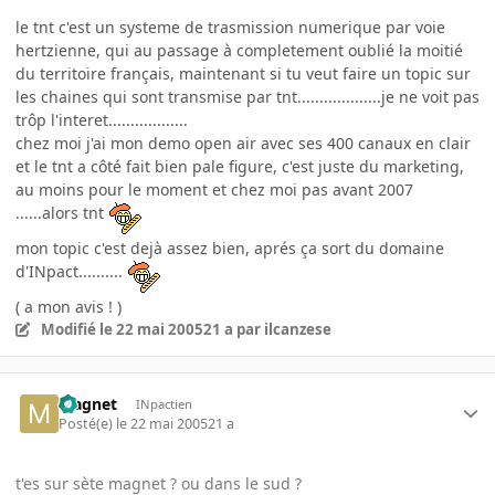
le tnt c'est un systeme de trasmission numerique par voie
hertzienne, qui au passage à completement oublié la moitié
du territoire français, maintenant si tu veut faire un topic sur
les chaines qui sont transmise par tnt...................je ne voit pas
trôp l'interet..................
chez moi j'ai mon demo open air avec ses 400 canaux en clair
et le tnt a côté fait bien pale figure, c'est juste du marketing,
au moins pour le moment et chez moi pas avant 2007
......alors tnt
mon topic c'est dejà assez bien, aprés ça sort du domaine
d'INpact..........
( a mon avis ! )
Modifié
le 22 mai 2005
21 a
par ilcanzese
Magnet
INpactien
Posté(e)
le 22 mai 2005
21 a
t'es sur sète magnet ? ou dans le sud ?