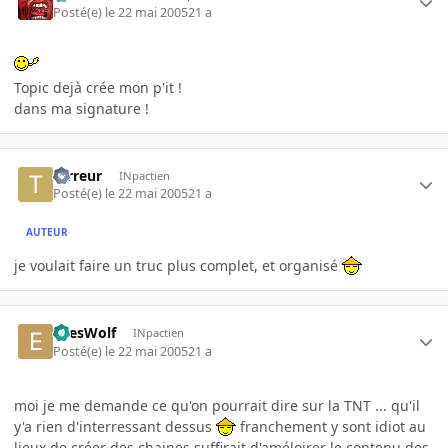
Posté(e)
le 22 mai 2005
21 a
Topic dejà crée mon p'it !
dans ma signature !
terreur
INpactien
Posté(e)
le 22 mai 2005
21 a
AUTEUR
je voulait faire un truc plus complet, et organisé
EyesWolf
INpactien
Posté(e)
le 22 mai 2005
21 a
moi je me demande ce qu'on pourrait dire sur la TNT ... qu'il
y'a rien d'interressant dessus
franchement y sont idiot au
lieux de créer des chaines suffirait d'améloirer le contenu des