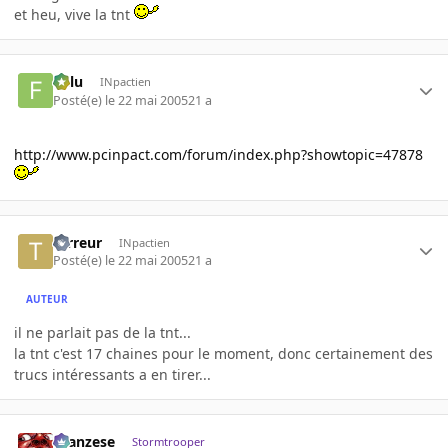
et heu, vive la tnt
Fulu
INpactien
Posté(e)
le 22 mai 2005
21 a
http://www.pcinpact.com/forum/index.php?showtopic=47878
terreur
INpactien
Posté(e)
le 22 mai 2005
21 a
AUTEUR
il ne parlait pas de la tnt...
la tnt c'est 17 chaines pour le moment, donc certainement des
trucs intéressants a en tirer...
ilcanzese
Stormtrooper