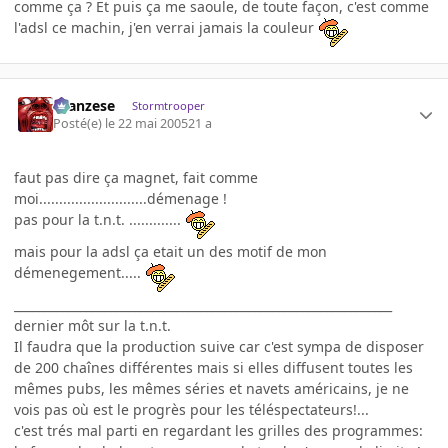
comme ça ? Et puis ça me saoule, de toute façon, c'est comme
l'adsl ce machin, j'en verrai jamais la couleur
ilcanzese
Stormtrooper
Posté(e)
le 22 mai 2005
21 a
faut pas dire ça magnet, fait comme
moi...........................démenage !
pas pour la t.n.t. .............
mais pour la adsl ça etait un des motif de mon
démenegement.....
_______________________________________________________________
dernier môt sur la t.n.t.
Il faudra que la production suive car c'est sympa de disposer
de 200 chaînes différentes mais si elles diffusent toutes les
mêmes pubs, les mêmes séries et navets américains, je ne
vois pas où est le progrès pour les téléspectateurs!...
c'est trés mal parti en regardant les grilles des programmes: