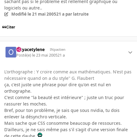
sachant pas si le probleme est rellement graphique ou
logiciels ou autre..
Modifié
le 21 mai 2005
21 a
par latruite
Citer
Oxyacetylene
INpactien
Posté(e)
le 23 mai 2005
21 a
L'orthographe : Y croire comme aux mathématiques. N'est pas
nécessaire quand on a du style" G. Flaubert
ça, c'est juste une phrase pour dire qu'on est nul en
orthographe.
C'est comme "la beauté est intérieure" ; juste un truc pour
rassurer les moches.
Bref, pour ton problème, je sais que sous nvidia, tu dois
enlever la désynchro verticale.
Mais sache que CSS consomme beaucoup de ressources.
D'ailleurs, je ne sais même pas s'il s'agit d'une version finale
de cette daube.