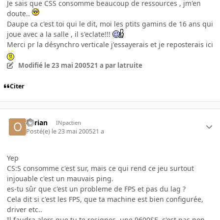
Je sais que CSS consomme beaucoup de ressources , jm'en
doute..
Daupe ca c'est toi qui le dit, moi les ptits gamins de 16 ans qui
joue avec a la salle , il s'eclate!!!
Merci pr la désynchro verticale j'essayerais et je reposterais ici
Modifié
le 23 mai 2005
21 a
par latruite
Citer
Otrian
INpactien
Posté(e)
le 23 mai 2005
21 a
Yep
CS:S consomme c'est sur, mais ce qui rend ce jeu surtout
injouable c'est un mauvais ping.
es-tu sûr que c'est un probleme de FPS et pas du lag ?
Cela dit si c'est les FPS, que ta machine est bien configurée,
driver etc..
Il faudra alors que tu te resignes, une 9600SE, c'est pas non