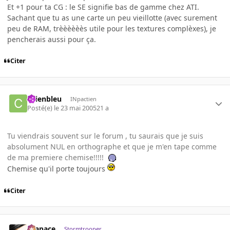
Et +1 pour ta CG : le SE signifie bas de gamme chez ATI.
Sachant que tu as une carte un peu vieillotte (avec surement
peu de RAM, trèèèèèès utile pour les textures complèxes), je
pencherais aussi pour ça.
Citer
chienbleu
INpactien
Posté(e)
le 23 mai 2005
21 a
Tu viendrais souvent sur le forum , tu saurais que je suis
absolument NUL en orthographe et que je m'en tape comme
de ma premiere chemise!!!!!
Chemise qu'il porte toujours
Citer
Krapace
Stormtrooper