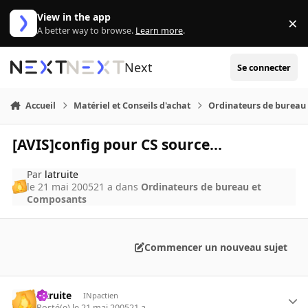
Aller au contenu
View in the app
×
Di
A better way to browse.
Learn more
.
Next
Se connecter
Accueil
Matériel et Conseils d'achat
Ordinateurs de bureau
[AVIS]config pour CS source...
Par
latruite
le 21 mai 2005
21 a
dans
Ordinateurs de bureau et
Composants
Commencer un nouveau sujet
latruite
INpactien
Posté(e)
le 21 mai 2005
21 a