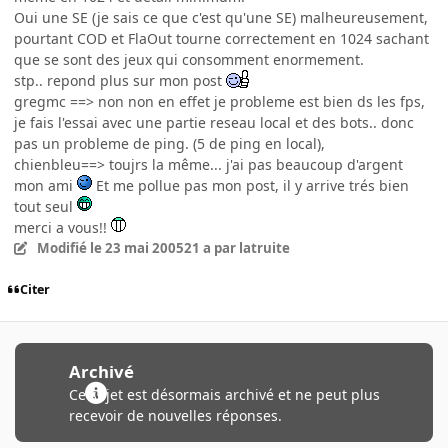
Oui une SE (je sais ce que c'est qu'une SE) malheureusement,
pourtant COD et FlaOut tourne correctement en 1024 sachant
que se sont des jeux qui consomment enormement.
stp.. repond plus sur mon post
gregmc ==> non non en effet je probleme est bien ds les fps,
je fais l'essai avec une partie reseau local et des bots.. donc
pas un probleme de ping. (5 de ping en local),
chienbleu==> toujrs la même... j'ai pas beaucoup d'argent
mon ami
Et me pollue pas mon post, il y arrive trés bien
tout seul
merci a vous!!
Modifié
le 23 mai 2005
21 a
par latruite
Citer
Archivé
Ce sujet est désormais archivé et ne peut plus
recevoir de nouvelles réponses.