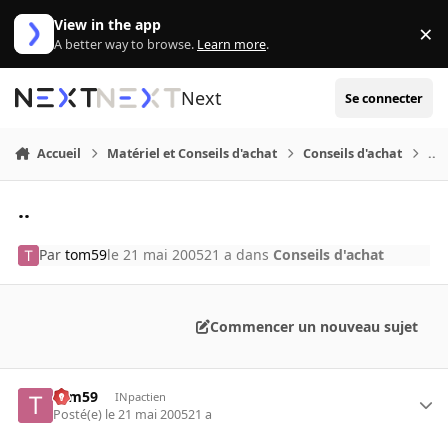
Aller au contenu
View in the app
×
Di
A better way to browse.
Learn more
.
Next
Se connecter
Accueil
Matériel et Conseils d'achat
Conseils d'achat
..
..
Par
tom59
le 21 mai 2005
21 a
dans
Conseils d'achat
Commencer un nouveau sujet
tom59
INpactien
Posté(e)
le 21 mai 2005
21 a