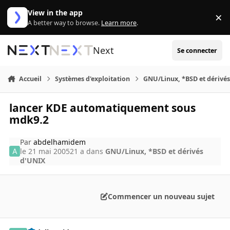
Aller au contenu
View in the app
×
Di
A better way to browse.
Learn more
.
Next
Se connecter
Accueil
Systèmes d'exploitation
GNU/Linux, *BSD et dérivé
lancer KDE automatiquement sous
mdk9.2
Par
abdelhamidem
le 21 mai 2005
21 a
dans
GNU/Linux, *BSD et dérivés
d'UNIX
Commencer un nouveau sujet