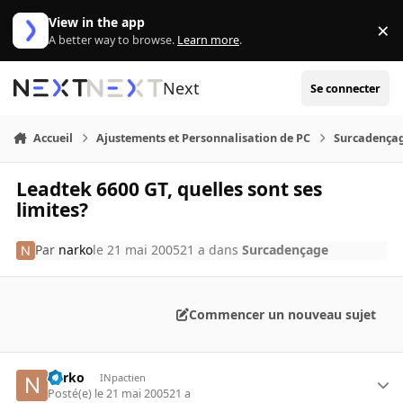
Aller au contenu
View in the app
×
Di
A better way to browse.
Learn more
.
Next
Se connecter
Accueil
Ajustements et Personnalisation de PC
Surcadença
Leadtek 6600 GT, quelles sont ses
limites?
Par
narko
le 21 mai 2005
21 a
dans
Surcadençage
Commencer un nouveau sujet
narko
INpactien
Posté(e)
le 21 mai 2005
21 a