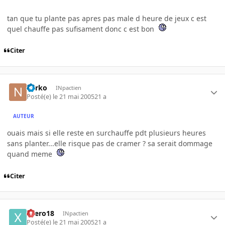
tan que tu plante pas apres pas male d heure de jeux c est
quel chauffe pas sufisament donc c est bon
Citer
narko
INpactien
Posté(e)
le 21 mai 2005
21 a
AUTEUR
ouais mais si elle reste en surchauffe pdt plusieurs heures
sans planter...elle risque pas de cramer ? sa serait dommage
quand meme
Citer
xaero18
INpactien
Posté(e)
le 21 mai 2005
21 a