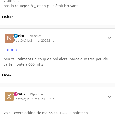
vraiment
pas la route(82 °C), et en plus était bruyant.
Citer
narko
INpactien
Posté(e)
le 21 mai 2005
21 a
AUTEUR
ben ta vraiment un coup de bol alors, parce que tres peu de
carte monte a 600 mhz
Citer
xixou2
INpactien
Posté(e)
le 21 mai 2005
21 a
Voici l'overclocking de ma 6600GT AGP Chaintech,