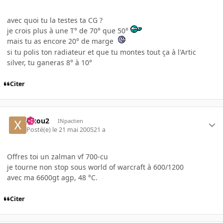
avec quoi tu la testes ta CG ?
je crois plus à une T° de 70° que 50°
mais tu as encore 20° de marge
si tu polis ton radiateur et que tu montes tout ça à l'Artic
silver, tu ganeras 8° à 10°
Citer
xixou2
INpactien
Posté(e)
le 21 mai 2005
21 a
Offres toi un zalman vf 700-cu
je tourne non stop sous world of warcraft à 600/1200
avec ma 6600gt agp, 48 °C.
Citer