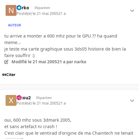
narko
INpactien
Posté(e)
le 21 mai 2005
21 a
AUTEUR
tu arrive a monter a 600 mhz pour le GPU ?? ha quand
meme...
je teste ma carte graphique sous 3ds05 histoire de bien la
faire souffrir :)
Modifié
le 21 mai 2005
21 a
par narko
Citer
xixou2
INpactien
Posté(e)
le 21 mai 2005
21 a
oui, 600 mhz sous 3dmark 2005,
et sans artefact ni crash !
C'est clair que le ventirad d'origine de ma Chaintech ne tenait