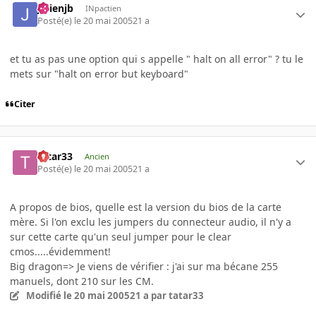
julienjb
INpactien
Posté(e)
le 20 mai 2005
21 a
et tu as pas une option qui s appelle " halt on all error" ? tu le
mets sur "halt on error but keyboard"
Citer
tatar33
Ancien
Posté(e)
le 20 mai 2005
21 a
A propos de bios, quelle est la version du bios de la carte
mère. Si l'on exclu les jumpers du connecteur audio, il n'y a
sur cette carte qu'un seul jumper pour le clear
cmos.....évidemment!
Big dragon=> Je viens de vérifier : j'ai sur ma bécane 255
manuels, dont 210 sur les CM.
Modifié
le 20 mai 2005
21 a
par tatar33