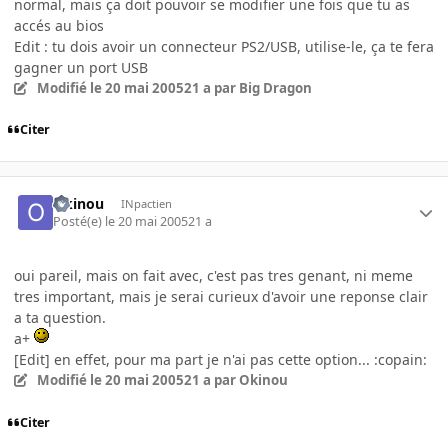
normal, mais ça doit pouvoir se modifier une fois que tu as
accés au bios
Edit : tu dois avoir un connecteur PS2/USB, utilise-le, ça te fera
gagner un port USB
Modifié
le 20 mai 2005
21 a
par Big Dragon
Citer
Okinou
INpactien
Posté(e)
le 20 mai 2005
21 a
oui pareil, mais on fait avec, c'est pas tres genant, ni meme
tres important, mais je serai curieux d'avoir une reponse clair
a ta question.
a+
[Edit] en effet, pour ma part je n'ai pas cette option... :copain:
Modifié
le 20 mai 2005
21 a
par Okinou
Citer