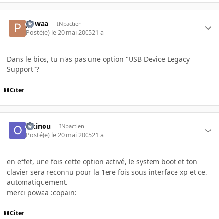
powaa
INpactien
Posté(e)
le 20 mai 2005
21 a
Dans le bios, tu n'as pas une option "USB Device Legacy
Support"?
Citer
Okinou
INpactien
Posté(e)
le 20 mai 2005
21 a
en effet, une fois cette option activé, le system boot et ton
clavier sera reconnu pour la 1ere fois sous interface xp et ce,
automatiquement.
merci powaa :copain:
Citer