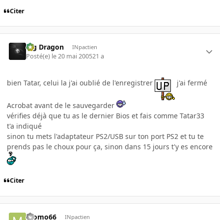
Citer
Big Dragon
INpactien
Posté(e)
le 20 mai 2005
21 a
bien Tatar, celui la j'ai oublié de l'enregistrer
j'ai fermé
Acrobat avant de le sauvegarder
vérifies déjà que tu as le dernier Bios et fais comme Tatar33
t'a indiqué
sinon tu mets l'adaptateur PS2/USB sur ton port PS2 et tu te
prends pas le choux pour ça, sinon dans 15 jours t'y es encore
Citer
momo66
INpactien