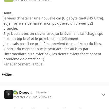
salut,
je viens d'installer une nouvelle cm (Gigabyte Ga-K8NS Ultra),
et je n'arrive a démarrer mon pc qu'avec un clavier ps2
branché.
Si je boote avec un clavier usb, j'ai briévement l'affichage cpu
puis un bip bref et le pc reboote indéfiniment.
Je ne sais pas si ce problême provient de ma CM ou du bios.
A partir du moment oue je peut acceder au bios par
l'intermediare du clavier ps2, les deux claviers fonctionnent.
problême de detection ?)
Par avance merci a tous.
Citer
Big Dragon
INpactien
Posté(e)
le 20 mai 2005
21 a