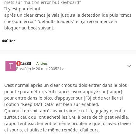
mets sur "halt on error but keyboard"
Il y est par défaut.
aprés un clear cmos je vais jusqu'a la detection ide puis "cmos
cheksum error" "defaults loadeds" et ça recommence a
bloquer au boot suivant.
Citer
tatar33
Ancien
Posté(e)
le 20 mai 2005
21 a
C'est normal après un clear cmos tu dois entrer dans le bios
pour le paramétrer, vérifie après avoir appuyé sur [suppr]
pour entre dans le bios, d'appuyer sur [F8] et de verifier si
l'option "Keep DMI Data" est bien sur enabled.
Quoiqu'il en soit, après avoir traîné ici et là, gigabyte, enfin
surtout ceux qui ont acheté les CM, à base de chipset Nvidia,
rapportent exactement le même problème que toi avec clavier
et souris, et utilise le même remède, d'ailleurs.