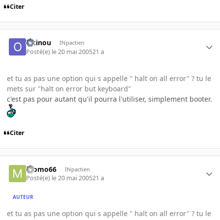
Citer
Okinou
INpactien
Posté(e)
le 20 mai 2005
21 a
et tu as pas une option qui s appelle " halt on all error" ? tu le
mets sur "halt on error but keyboard"
c'est pas pour autant qu'il pourra l'utiliser, simplement booter.
Citer
momo66
INpactien
Posté(e)
le 20 mai 2005
21 a
AUTEUR
et tu as pas une option qui s appelle " halt on all error" ? tu le