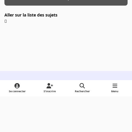
Aller sur la liste des sujets
Light Mode
Dark Mode
System Preference
Se connecter
S’inscrire
Rechercher
Menu
Langue
Cookies
Powered by
Invision Community