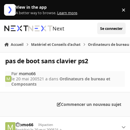
Aller au contenu
View in the app
×
Di
A better way to browse.
Learn more
.
Next
Se connecter
Accueil
Matériel et Conseils d'achat
Ordinateurs de bureau
pas de boot sans clavier ps2
Par
momo66
le 20 mai 2005
21 a
dans
Ordinateurs de bureau et
Composants
Commencer un nouveau sujet
momo66
INpactien
Posté(e)
le 20 mai 2005
21 a