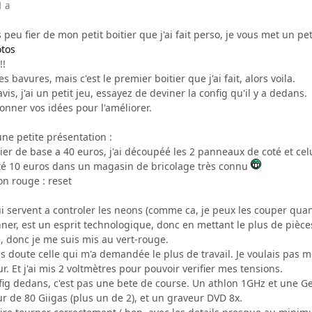
1 a
peu fier de mon petit boitier que j'ai fait perso, je vous met un pet
otos
!!
s bavures, mais c'est le premier boitier que j'ai fait, alors voila.
vis, j'ai un petit jeu, essayez de deviner la config qu'il y a dedans.
onner vos idées pour l'améliorer.
une petite présentation :
itier de base a 40 euros, j'ai découpéé les 2 panneaux de coté et ce
cheté 10 euros dans un magasin de bricolage très connu
on rouge : reset
i servent a controler les neons (comme ca, je peux les couper quan
nner, est un esprit technologique, donc en mettant le plus de pièce
sé, donc je me suis mis au vert-rouge.
s doute celle qui m'a demandée le plus de travail. Je voulais pas me
. Et j'ai mis 2 voltmètres pour pouvoir verifier mes tensions.
fig dedans, c'est pas une bete de course. Un athlon 1GHz et une G
r de 80 Giigas (plus un de 2), et un graveur DVD 8x.