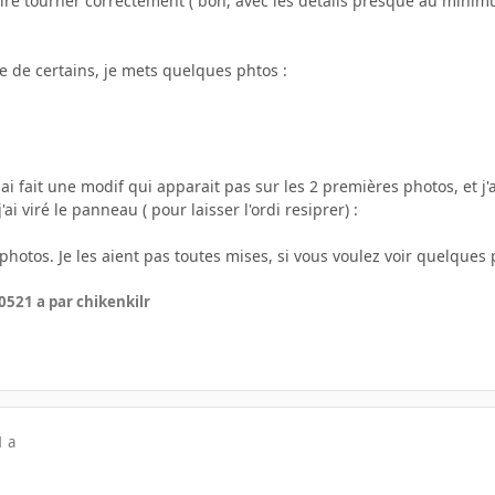
faire tourner correctement ( bon, avec les details presque au mini
e de certains, je mets quelques phtos :
y ai fait une modif qui apparait pas sur les 2 premières photos, et j'a
ai viré le panneau ( pour laisser l'ordi resiprer) :
hotos. Je les aient pas toutes mises, si vous voulez voir quelques ph
005
21 a
par chikenkilr
1 a