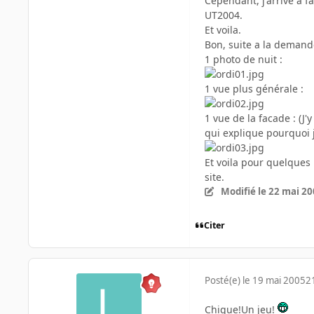
Cependant, j'arrive a 
UT2004.
Et voila.
Bon, suite a la demand
1 photo de nuit :
1 vue plus générale :
1 vue de la facade : (J'
qui explique pourquoi j'
Et voila pour quelques p
site.
Modifié
le 22 mai 2
Citer
Posté(e)
le 19 mai 2005
2
Chique!Un jeu!