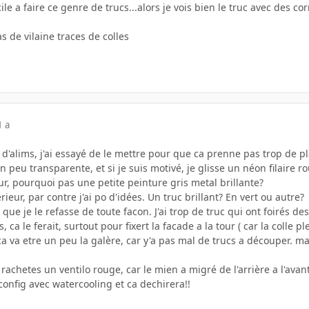
icile a faire ce genre de trucs...alors je vois bien le truc avec des co
s de vilaine traces de colles
1 a
fils d'alims, j'ai essayé de le mettre pour que ca prenne pas trop de
n peu transparente, et si je suis motivé, je glisse un néon filaire r
ur, pourquoi pas une petite peinture gris metal brillante?
érieur, par contre j'ai po d'idées. Un truc brillant? En vert ou autre?
 que je le refasse de toute facon. J'ai trop de truc qui ont foirés de
s, ca le ferait, surtout pour fixert la facade a la tour ( car la colle
 ca va etre un peu la galère, car y'a pas mal de trucs a découper. ma
rachetes un ventilo rouge, car le mien a migré de l'arrière a l'avant
onfig avec watercooling et ca dechirera!!