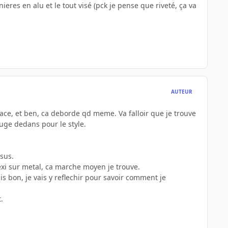
rnieres en alu et le tout visé (pck je pense que riveté, ça va
AUTEUR
 place, et ben, ca deborde qd meme. Va falloir que je trouve
ouge dedans pour le style.
ssus.
 plexi sur metal, ca marche moyen je trouve.
is bon, je vais y reflechir pour savoir comment je
.