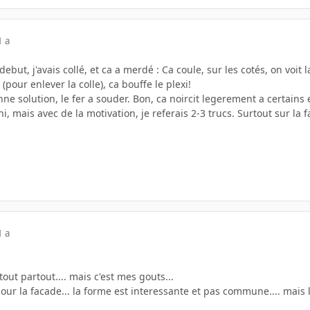
1 a
debut, j'avais collé, et ca a merdé : Ca coule, sur les cotés, on voit l
(pour enlever la colle), ca bouffe le plexi!
ne solution, le fer a souder. Bon, ca noircit legerement a certains 
ni, mais avec de la motivation, je referais 2-3 trucs. Surtout sur la f
1 a
 tout partout.... mais c'est mes gouts...
 pour la facade... la forme est interessante et pas commune.... mais l