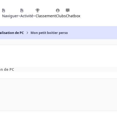
Naviguer
Activité
Classement
Clubs
Chatbox
alisation de PC
Mon petit boitier perso
on de PC