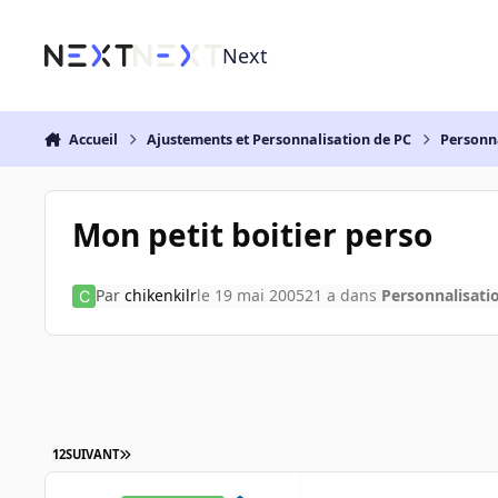
Aller au contenu
Next
Accueil
Ajustements et Personnalisation de PC
Personn
Mon petit boitier perso
Par
chikenkilr
le 19 mai 2005
21 a
dans
Personnalisati
1
2
SUIVANT