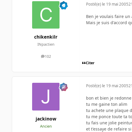
Posté(e)
le 19 mai 2005
2
Ben je voulais faire un
Mais je suis d'accord qu
chikenkilr
INpactien
102
messages
Citer
Posté(e)
le 19 mai 2005
2
bon et bien je redonne
tu me gaine ton alim
tu achete une plaque d
tu me ponce toute ta t
jackinow
tu fais une jolie peintur
Ancien
et t'essaye de refaire s