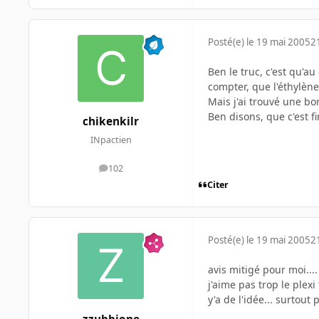
Posté(e)
le 19 mai 2005
2
Ben le truc, c'est qu'au 
compter, que l'éthylène 
Mais j'ai trouvé une bon
Ben disons, que c'est fi
chikenkilr
INpactien
102
messages
Citer
Posté(e)
le 19 mai 2005
2
avis mitigé pour moi....
j'aime pas trop le plexi
y'a de l'idée... surtout