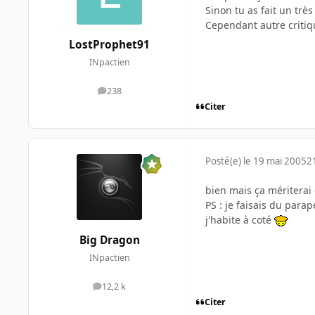
Sinon tu as fait un très
Cependant autre critiqu
LostProphet91
INpactien
238
messages
Citer
Posté(e)
le 19 mai 2005
2
bien mais ça mériterai
PS : je faisais du parap
j'habite à coté
Big Dragon
INpactien
12,2 k
messages
Citer