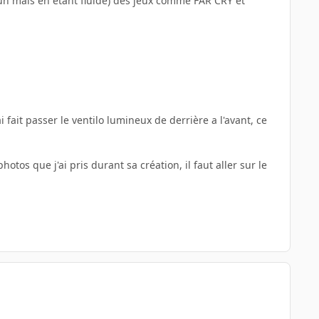
mun mais en etant fluide) des jeux comme FAR CRY et
i fait passer le ventilo lumineux de derrière a l'avant, ce
otos que j'ai pris durant sa création, il faut aller sur le