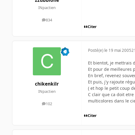
zzubbione
INpactien
834
messages
Citer
Posté(e)
le 19 mai 2005
2
Et bientot, je mettrais
Et pour de meilleures 
En bref, revenez souven
Et puis, j'y rajoute ré
chikenkilr
( et hop le petit coup d
INpactien
C clair que ca doit etre
multicolores dans le ci
102
messages
Citer