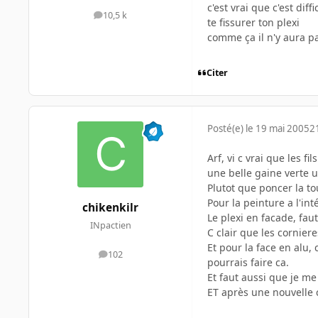
c'est vrai que c'est diff
10,5 k
messages
te fissurer ton plexi
comme ça il n'y aura pa
Citer
Posté(e)
le 19 mai 2005
2
Arf, vi c vrai que les 
une belle gaine verte u
Plutot que poncer la to
Pour la peinture a l'int
chikenkilr
Le plexi en facade, faut
INpactien
C clair que les corniere
Et pour la face en alu,
102
messages
pourrais faire ca.
Et faut aussi que je me 
ET après une nouvelle c