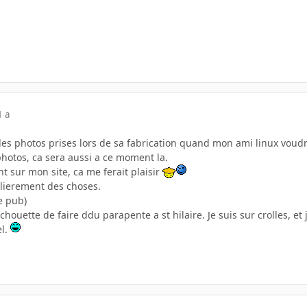
1 a
 des photos prises lors de sa fabrication quand mon ami linux voudra
photos, ca sera aussi a ce moment la.
t sur mon site, ca me ferait plaisir
gulierement des choses.
e pub)
 chouette de faire ddu parapente a st hilaire. Je suis sur crolles, et j
el.