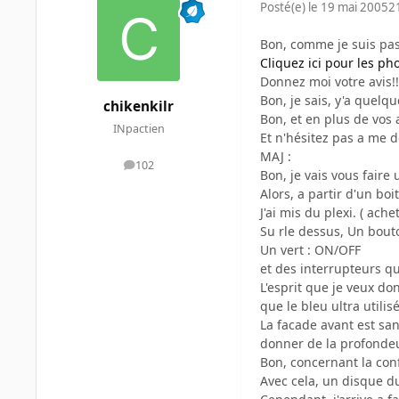
Posté(e)
le 19 mai 2005
2
Bon, comme je suis pas 
Cliquez ici pour les ph
Donnez moi votre avis!!
Bon, je sais, y'a quelque
chikenkilr
Bon, et en plus de vos a
INpactien
Et n'hésitez pas a me d
MAJ :
102
messages
Bon, je vais vous faire 
Alors, a partir d'un bo
J'ai mis du plexi. ( a
Su rle dessus, Un bout
Un vert : ON/OFF
et des interrupteurs qu
L'esprit que je veux do
que le bleu ultra utili
La facade avant est san
donner de la profondeur
Bon, concernant la con
Avec cela, un disque du