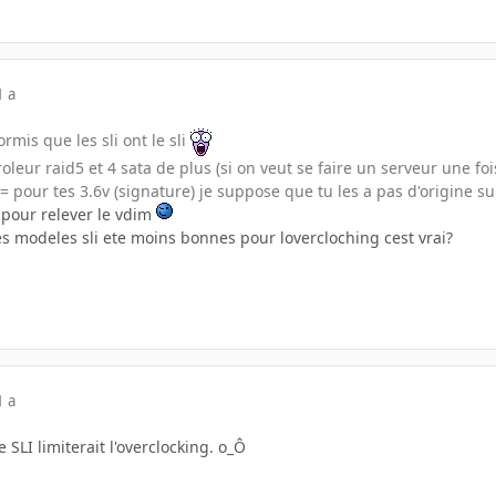
1 a
rmis que les sli ont le sli
oleur raid5 et 4 sata de plus (si on veut se faire un serveur une fois
= pour tes 3.6v (signature) je suppose que tu les a pas d'origine s
 pour relever le vdim
les modeles sli ete moins bonnes pour lovercloching cest vrai?
1 a
e SLI limiterait l'overclocking. o_Ô