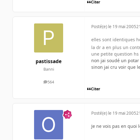
Citer
Posté(e)
le 19 mai 2005
2
elles sont identiques ho
la dr a en plus un contr
une petite question hs 
non jai soudé un potar
pastissade
sinon jai cru voir que 
Banni
564
messages
Citer
Posté(e)
le 19 mai 2005
2
Je ne vois pas en quoi l