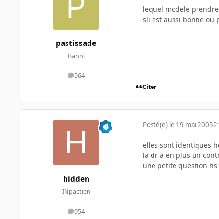
lequel modele prendre 
sli est aussi bonne ou 
pastissade
Banni
564
messages
Citer
Posté(e)
le 19 mai 2005
2
elles sont identiques ho
la dr a en plus un contr
une petite question hs 
hidden
INpactien
954
messages