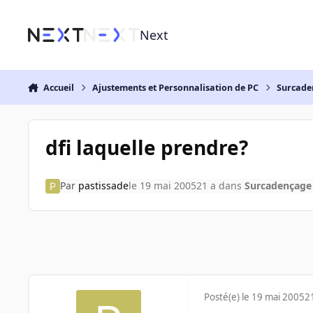
Aller au contenu
Next
Accueil
Ajustements et Personnalisation de PC
Surcade
dfi laquelle prendre?
Par
pastissade
le 19 mai 2005
21 a
dans
Surcadençage
Posté(e)
le 19 mai 2005
2