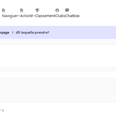
Naviguer
Activité
Classement
Clubs
Chatbox
nçage
dfi laquelle prendre?
1 a