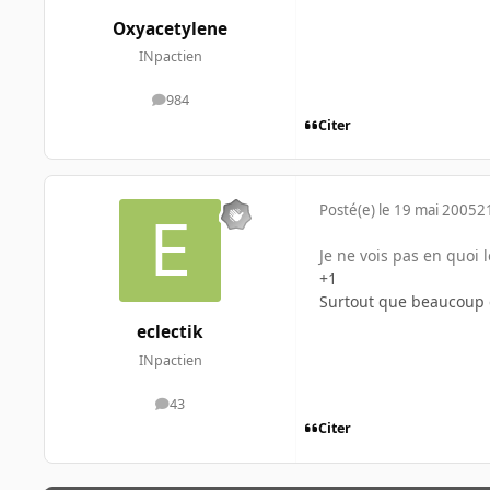
Oxyacetylene
INpactien
984
messages
Citer
Posté(e)
le 19 mai 2005
2
Je ne vois pas en quoi l
+1
Surtout que beaucoup d
eclectik
INpactien
43
messages
Citer