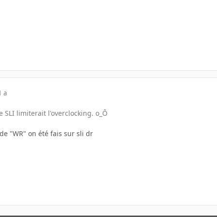
1 a
e SLI limiterait l'overclocking. o_Ô
e "WR" on été fais sur sli dr