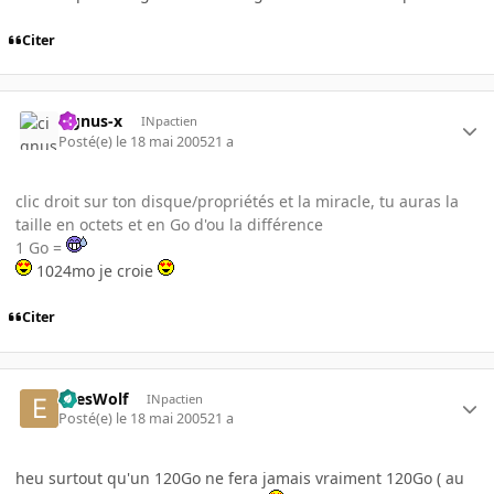
Citer
cignus-x
INpactien
Posté(e)
le 18 mai 2005
21 a
clic droit sur ton disque/propriétés et la miracle, tu auras la
taille en octets et en Go d'ou la différence
1 Go =
1024mo je croie
Citer
EyesWolf
INpactien
Posté(e)
le 18 mai 2005
21 a
heu surtout qu'un 120Go ne fera jamais vraiment 120Go ( au