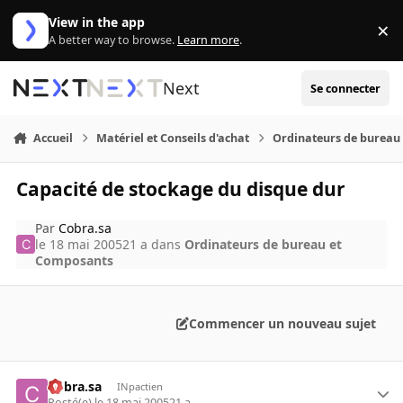
Aller au contenu
View in the app
×
Di
A better way to browse.
Learn more
.
Next
Se connecter
Accueil
Matériel et Conseils d'achat
Ordinateurs de bureau
Capacité de stockage du disque dur
Par
Cobra.sa
le 18 mai 2005
21 a
dans
Ordinateurs de bureau et
Composants
Commencer un nouveau sujet
Cobra.sa
INpactien
Posté(e)
le 18 mai 2005
21 a