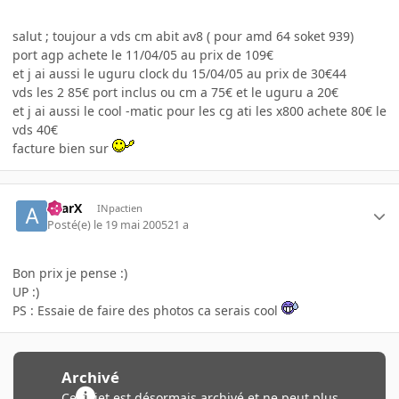
salut ; toujour a vds cm abit av8 ( pour amd 64 soket 939)
port agp achete le 11/04/05 au prix de 109€
et j ai aussi le uguru clock du 15/04/05 au prix de 30€44
vds les 2 85€ port inclus ou cm a 75€ et le uguru a 20€
et j ai aussi le cool -matic pour les cg ati les x800 achete 80€ le
vds 40€
facture bien sur
aYarX
INpactien
Posté(e)
le 19 mai 2005
21 a
Bon prix je pense :)
UP :)
PS : Essaie de faire des photos ca serais cool
Archivé
Ce sujet est désormais archivé et ne peut plus