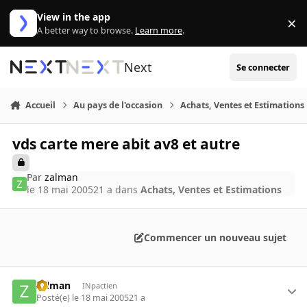
Aller au contenu
View in the app
×
Di
A better way to browse.
Learn more
.
Next
Se connecter
Accueil
Au pays de l'occasion
Achats, Ventes et Estimations
vds carte mere abit av8 et autre
Par
zalman
le 18 mai 2005
21 a
dans
Achats, Ventes et Estimations
Commencer un nouveau sujet
zalman
INpactien
Posté(e)
le 18 mai 2005
21 a