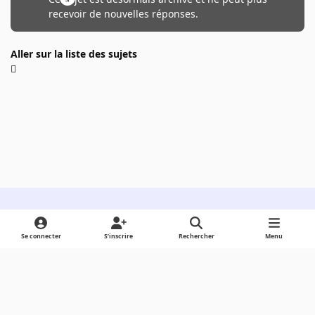
recevoir de nouvelles réponses.
Aller sur la liste des sujets
Light Mode
Dark Mode
System Preference
Se connecter
S’inscrire
Rechercher
Menu
Langue
Cookies
Powered by
Invision Community