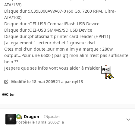
ATA/133)
Disque dur :IC35L060AVVA07-0 (60 Go, 7200 RPM, Ultra-
ATA/100)
Disque dur :OEI-USB CompactFlash USB Device
Disque dur :OEI-USB SM/MS/SD USB Device
Disque dur :photosmart printer card reader (HPH11)
J'ai egalement 1 lecteur dvd et 1 graveur dvd..
Otez moi d'un doute..sur mon alim y'a marque : 280w
output...Pour une 6600 ( pas gt) mon alim n'est pas suffisante
hein ??
J'espere que ses infos vont vous aider à m'aider
Modifié
le 18 mai 2005
21 a
par nyl13
Citer
Big Dragon
INpactien
Posté(e)
le 18 mai 2005
21 a