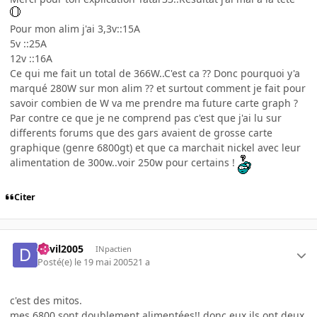
Pour mon alim j'ai 3,3v::15A
5v ::25A
12v ::16A
Ce qui me fait un total de 366W..C'est ca ?? Donc pourquoi y'a
marqué 280W sur mon alim ?? et surtout comment je fait pour
savoir combien de W va me prendre ma future carte graph ?
Par contre ce que je ne comprend pas c'est que j'ai lu sur
differents forums que des gars avaient de grosse carte
graphique (genre 6800gt) et que ca marchait nickel avec leur
alimentation de 300w..voir 250w pour certains !
Citer
devil2005
INpactien
Posté(e)
le 19 mai 2005
21 a
c'est des mitos.
mes 6800 sont doublement alimentées!! donc eux ils ont deux