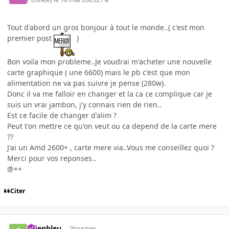
Tout d'abord un gros bonjour à tout le monde..( c'est mon
premier post
)
Bon voila mon probleme..Je voudrai m'acheter une nouvelle
carte graphique ( une 6600) mais le pb c'est que mon
alimentation ne va pas suivre je pense (280w).
Donc il va me falloir en changer et la ca ce complique car je
suis un vrai jambon, j'y connais rien de rien..
Est ce facile de changer d'alim ?
Peut t'on mettre ce qu'on veut ou ca depend de la carte mere
??
J'ai un Amd 2600+ , carte mere via..Vous me conseillez quoi ?
Merci pour vos reponses..
@++
Citer
chienbleu
INpactien