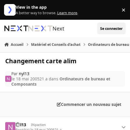
Aller au contenu
View in the app
×
Di
A better way to browse.
Learn more
.
Next
Se connecter
Accueil
Matériel et Conseils d'achat
Ordinateurs de bureau
Changement carte alim
Par
nyl13
le 18 mai 2005
21 a
dans
Ordinateurs de bureau et
Composants
Commencer un nouveau sujet
nyl13
INpactien
Posté(e)
le 18 mai 2005
21 a