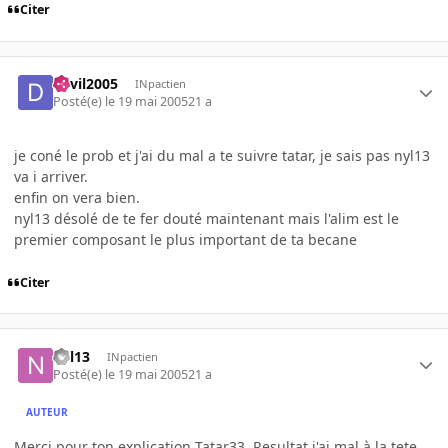
Citer
devil2005
INpactien
Posté(e)
le 19 mai 2005
21 a
je coné le prob et j'ai du mal a te suivre tatar, je sais pas nyl13
va i arriver.
enfin on vera bien.
nyl13 désolé de te fer douté maintenant mais l'alim est le
premier composant le plus important de ta becane
Citer
nyl13
INpactien
Posté(e)
le 19 mai 2005
21 a
AUTEUR
Merci pour ton explication Tatar33..Resultat j'ai mal à la tete