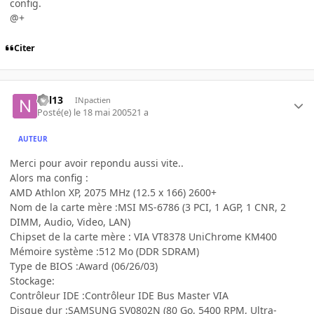
config.
@+
Citer
nyl13
INpactien
Posté(e)
le 18 mai 2005
21 a
AUTEUR
Merci pour avoir repondu aussi vite..
Alors ma config :
AMD Athlon XP, 2075 MHz (12.5 x 166) 2600+
Nom de la carte mère :MSI MS-6786 (3 PCI, 1 AGP, 1 CNR, 2
DIMM, Audio, Video, LAN)
Chipset de la carte mère : VIA VT8378 UniChrome KM400
Mémoire système :512 Mo (DDR SDRAM)
Type de BIOS :Award (06/26/03)
Stockage:
Contrôleur IDE :Contrôleur IDE Bus Master VIA
Disque dur :SAMSUNG SV0802N (80 Go, 5400 RPM, Ultra-