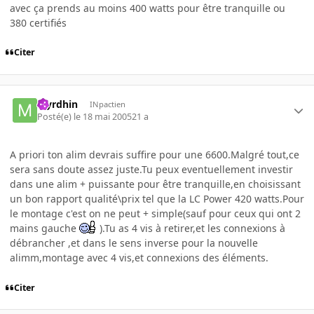
avec ça prends au moins 400 watts pour être tranquille ou
380 certifiés
Citer
Myrdhin
INpactien
Posté(e)
le 18 mai 2005
21 a
A priori ton alim devrais suffire pour une 6600.Malgré tout,ce
sera sans doute assez juste.Tu peux eventuellement investir
dans une alim + puissante pour être tranquille,en choisissant
un bon rapport qualité\prix tel que la LC Power 420 watts.Pour
le montage c'est on ne peut + simple(sauf pour ceux qui ont 2
mains gauche
).Tu as 4 vis à retirer,et les connexions à
débrancher ,et dans le sens inverse pour la nouvelle
alimm,montage avec 4 vis,et connexions des éléments.
Citer