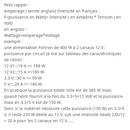
Petit rappel :
Amperage ( terme anglais) Intensité en français :
P (puissance en Watt)= Intensité ( en Ampère) * Tension ( en
Volt)
en anglais :
Wattage=Amperage*Voltage
exemple :
une alimentation Fortron de 400 W à 2 canaux 12 V :
puissance par circuit (à lire sur tableau des caractéristiques
de l'alim) :
12 V1:::14 A => 168 W
12 V2:::15 A =>180 W
3.3 V:::30 A => 99 W
5 V::::28 A => 140 W
En pratique la puissance totale utile est de 385 W maxi,
quand l'alim fournit à la fois du 3.3+5+12 Volt et la puissance
maxi en 3.3+5 V est de 150 W.
Donc si le matériel nécessite cette puissance (150 W) en 3.3+5
V, il reste 235 W dédié au 12 V, soit une intensité totale 235/12
= 20 A pour les 2 canaux en 12 V......