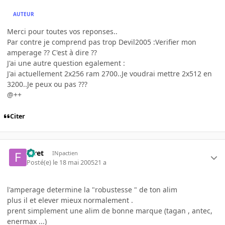
AUTEUR
Merci pour toutes vos reponses..
Par contre je comprend pas trop Devil2005 :Verifier mon
amperage ?? C'est à dire ??
J'ai une autre question egalement :
J'ai actuellement 2x256 ram 2700..Je voudrai mettre 2x512 en
3200..Je peux ou pas ???
@++
Citer
foret
INpactien
Posté(e)
le 18 mai 2005
21 a
l'amperage determine la "robustesse " de ton alim
plus il et elever mieux normalement .
prent simplement une alim de bonne marque (tagan , antec,
enermax ...)