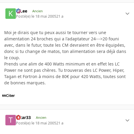
K-Lee
Ancien
Posté(e)
le 18 mai 2005
21 a
Moi je dirais que tu peux aussi te tourner vers une
alimentation 24 broches qui a l'adaptateur 24--->20 founi
avec, dans le futur, toute les CM devraient en être équipées,
donc si tu change de matos, ton alimentation sera déjà dans
le coup.
Prends une alim de 400 Watts minimum et en effet les LC
Power ne sont pas chères. Tu trouveras des LC Power, Hiper,
Tagan et Fortron à moins de 80€ pour 420 Watts, toutes sont
de bonnes marques.
Citer
tatar33
Ancien
Posté(e)
le 18 mai 2005
21 a