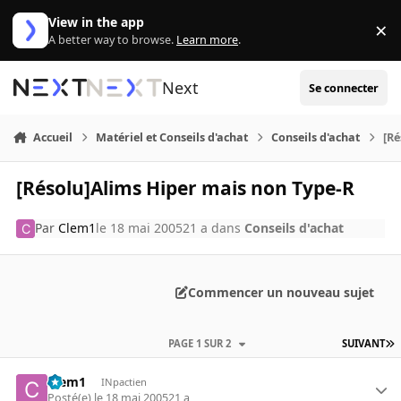
Aller au contenu
View in the app
×
Di
A better way to browse.
Learn more
.
Next
Se connecter
Accueil
Matériel et Conseils d'achat
Conseils d'achat
[Ré
[Résolu]Alims Hiper mais non Type-R
Par
Clem1
le 18 mai 2005
21 a
dans
Conseils d'achat
Commencer un nouveau sujet
PAGE 1 SUR 2
SUIVANT
Clem1
INpactien
Posté(e)
le 18 mai 2005
21 a