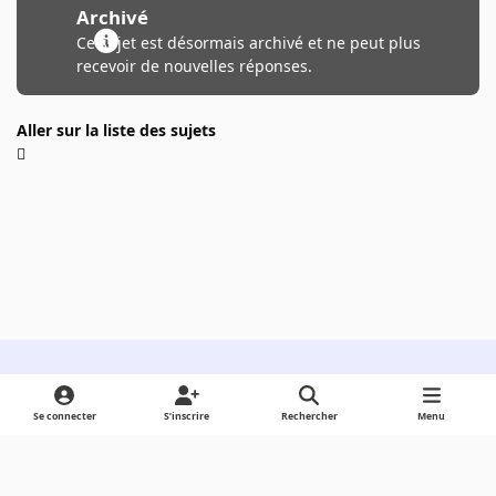
Archivé
Ce sujet est désormais archivé et ne peut plus
recevoir de nouvelles réponses.
Aller sur la liste des sujets
Light Mode
Dark Mode
System Preference
Se connecter
S’inscrire
Rechercher
Menu
Langue
Cookies
Powered by
Invision Community