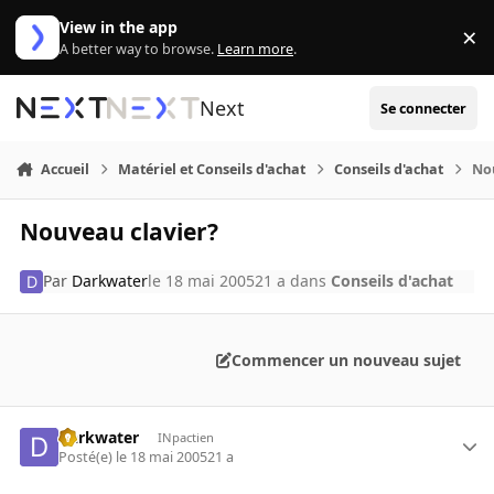
Aller au contenu
View in the app
×
Di
A better way to browse.
Learn more
.
Next
Se connecter
Accueil
Matériel et Conseils d'achat
Conseils d'achat
No
Nouveau clavier?
Par
Darkwater
le 18 mai 2005
21 a
dans
Conseils d'achat
Commencer un nouveau sujet
Darkwater
INpactien
Posté(e)
le 18 mai 2005
21 a