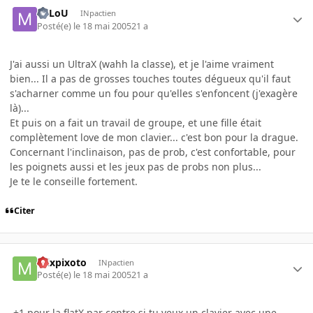
MiLoU
INpactien
Posté(e)
le 18 mai 2005
21 a
J'ai aussi un UltraX (wahh la classe), et je l'aime vraiment
bien... Il a pas de grosses touches toutes dégueux qu'il faut
s'acharner comme un fou pour qu'elles s'enfoncent (j'exagère
là)...
Et puis on a fait un travail de groupe, et une fille était
complètement love de mon clavier... c'est bon pour la drague.
Concernant l'inclinaison, pas de prob, c'est confortable, pour
les poignets aussi et les jeux pas de probs non plus...
Je te le conseille fortement.
Citer
mixpixoto
INpactien
Posté(e)
le 18 mai 2005
21 a
-+1 pour la flatX,par contre si tu veux un clavier avec une