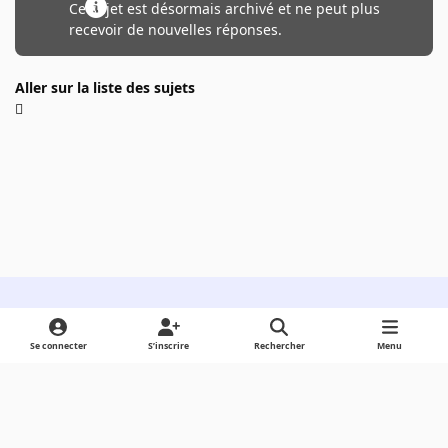
Ce sujet est désormais archivé et ne peut plus
recevoir de nouvelles réponses.
Aller sur la liste des sujets
Light Mode
Dark Mode
System Preference
Se connecter
S’inscrire
Rechercher
Menu
Langue
Cookies
Powered by
Invision Community