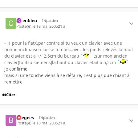
chienbleu
INpactien
Posté(e)
le 18 mai 2005
21 a
-+1 pour la flatX,par contre si tu veux un clavier avec une
bonne inclinaison laisse tombé...avec les pieds relevés la haut
du clavier est a +/- 2,5cm du bureau
,sur mon ancien
clavier(fujitsu siemens)la haut du clavier etait a 5,5cm
je confirme
mais si une touche viens à se défaire, c'est plus que chiant à
remettre
Citer
beegees
INpactien
Posté(e)
le 18 mai 2005
21 a