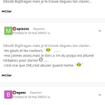
Désolé BigDragon mais je le trouve degueu ton clavier...
Citer
mixpixoto
INpactien
Posté(e)
le 18 mai 2005
21 a
Désolé BigDragon mais je le trouve degueu ton clavier...
-les gouts et les couleurs
......
-moi j'aimes assez,mais je dors a 1m du pc(qui est allumé
H24)alors pour dormir
.....
-c'est vrai que 55€,c'est abuser quand meme
Citer
beegees
INpactien
Posté(e)
le 18 mai 2005
21 a