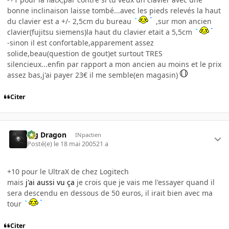
bonne inclinaison laisse tombé...avec les pieds relevés la haut
du clavier est a +/- 2,5cm du bureau
,sur mon ancien
clavier(fujitsu siemens)la haut du clavier etait a 5,5cm
-sinon il est confortable,apparement assez
solide,beau(question de gout)et surtout TRES
silencieux...enfin par rapport a mon ancien au moins et le prix
assez bas,j'ai payer 23€ il me semble(en magasin)
Citer
Big Dragon
INpactien
Posté(e)
le 18 mai 2005
21 a
+10 pour le UltraX de chez Logitech
mais
j'ai aussi vu ça
je crois que je vais me l'essayer quand il
sera descendu en dessous de 50 euros, il irait bien avec ma
tour
Citer