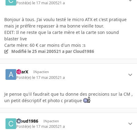
Posté(e)
le 17 mai 2005
21 a
Bonjour à tous. J'ai voulu testé le micro ATX et c'est pratique
mais je préfère repasser à ma bonne vieille tour.
EDIT: Il ne reste que la carte mère et la carte son sound
blaster live
Carte mère: 60 € car moins d'un mois :s
Modifié
le 25 mai 2005
21 a
par Cloud1986
aYarX
INpactien
Posté(e)
le 17 mai 2005
21 a
Je pense qu'il faudrait que tu donne des precisions sur la CM ,
un petit déscriptif et photo c pratique
Cloud1986
INpactien
Posté(e)
le 17 mai 2005
21 a