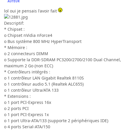
AUTEUR
lol oui je pensais l'avoir fait
Descriptif:
* Chipset :
o Chipset nVidia nForce4
o Bus système 800 MHz HyperTransport
* Mémoire :
o 2 connecteurs DIMM
o Supporte la DDR-SDRAM PC3200/2700/2100 Dual Channel,
maximum 2 Go (non ECC)
* Contrôleurs intégrés :
o 1 contrôleur LAN Gigabit Realtek 8110S
o 1 contrôleur audio 5.1 (Realtek ALC655)
o 1 contrôleur Ultra/ATA 133
* Extensions :
o 1 port PCI-Express 16x
o 2 ports PCI
o 1 port PCI-Express 1x
o 1 port Ultra-ATA/133 (supporte 2 périphériques IDE)
o 4 ports Serial-ATA/150