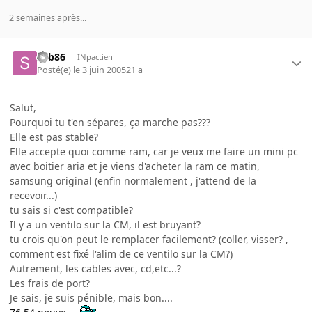
2 semaines après...
Seb86
INpactien
Posté(e)
le 3 juin 2005
21 a
Salut,
Pourquoi tu t'en sépares, ça marche pas???
Elle est pas stable?
Elle accepte quoi comme ram, car je veux me faire un mini pc
avec boitier aria et je viens d'acheter la ram ce matin,
samsung original (enfin normalement , j'attend de la
recevoir...)
tu sais si c'est compatible?
Il y a un ventilo sur la CM, il est bruyant?
tu crois qu'on peut le remplacer facilement? (coller, visser? ,
comment est fixé l'alim de ce ventilo sur la CM?)
Autrement, les cables avec, cd,etc...?
Les frais de port?
Je sais, je suis pénible, mais bon....