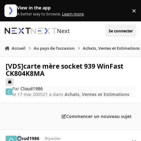
Aller au contenu
View in the app
×
Di
A better way to browse.
Learn more
.
Next
Se connecter
Accueil
Au pays de l'occasion
Achats, Ventes et Estimations
[VDS]carte mère socket 939 WinFast
CK804K8MA
Par
Cloud1986
le 17 mai 2005
21 a
dans
Achats, Ventes et Estimations
Commencer un nouveau sujet
Cloud1986
INpactien