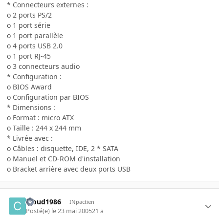
* Connecteurs externes :
o 2 ports PS/2
o 1 port série
o 1 port parallèle
o 4 ports USB 2.0
o 1 port RJ-45
o 3 connecteurs audio
* Configuration :
o BIOS Award
o Configuration par BIOS
* Dimensions :
o Format : micro ATX
o Taille : 244 x 244 mm
* Livrée avec :
o Câbles : disquette, IDE, 2 * SATA
o Manuel et CD-ROM d'installation
o Bracket arrière avec deux ports USB
Cloud1986
INpactien
Posté(e)
le 23 mai 2005
21 a